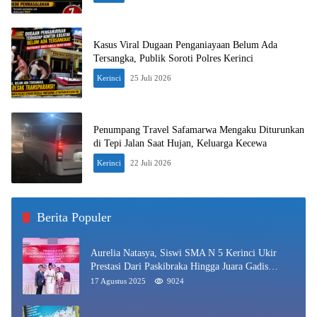
Kasus Viral Dugaan Penganiayaan Belum Ada
Tersangka, Publik Soroti Polres Kerinci
Kerinci
25 Juli 2026
Penumpang Travel Safamarwa Mengaku Diturunkan
di Tepi Jalan Saat Hujan, Keluarga Kecewa
Kerinci
22 Juli 2026
Berita Populer
Aurelia Natasya, Siswi SMA N 5 Kerinci Ukir
Prestasi Dari Paskibraka Hingga Juara Gadis
Kerinci 2025
17 Agustus 2025
9024