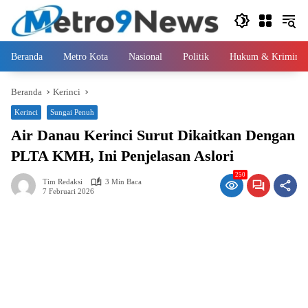
Langsung
ke
konten
Beranda
Metro Kota
Nasional
Politik
Hukum & Kriminal
Beranda
Kerinci
Kerinci
Sungai Penuh
Air Danau Kerinci Surut Dikaitkan Dengan
PLTA KMH, Ini Penjelasan Aslori
250
Tim Redaksi
3 Min Baca
7 Februari 2026