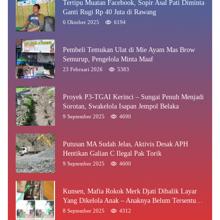
Tertipu Muatan Facebook, Sopir Asal Pati Diminta
Ganti Rugi Rp 40 Juta di Rawang
6 Oktober 2025
6194
Pembeli Temukan Ulat di Mie Ayam Mas Brow
Semurup, Pengelola Minta Maaf
23 Februari 2026
5383
Proyek P3-TGAI Kerinci – Sungai Penuh Menjadi
Sorotan, Swakelola Isapan Jempol Belaka
9 September 2025
4690
Putusan MA Sudah Jelas, Aktivis Desak APH
Hentikan Galian C Ilegal Pak Torik
9 September 2025
4600
Kunsen, Mafia Rokok Merk Djati Dibalik Layar
Yang Dikelola Anak – Anaknya Belum Tersentuh
Bea Cukai Jambi
8 September 2025
4312