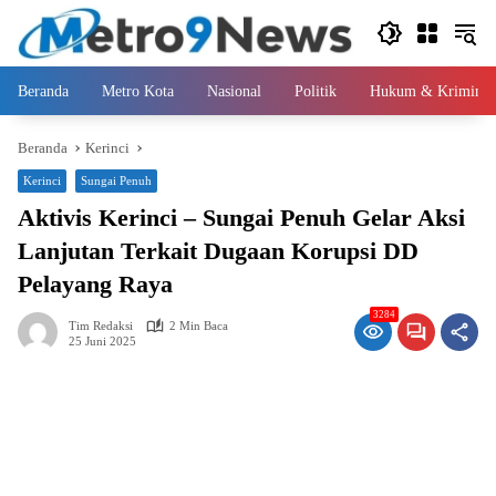
Langsung
ke
konten
Beranda
Metro Kota
Nasional
Politik
Hukum & Kriminal
Beranda
Kerinci
Kerinci
Sungai Penuh
Aktivis Kerinci – Sungai Penuh Gelar Aksi
Lanjutan Terkait Dugaan Korupsi DD
Pelayang Raya
3284
Tim Redaksi
2 Min Baca
25 Juni 2025