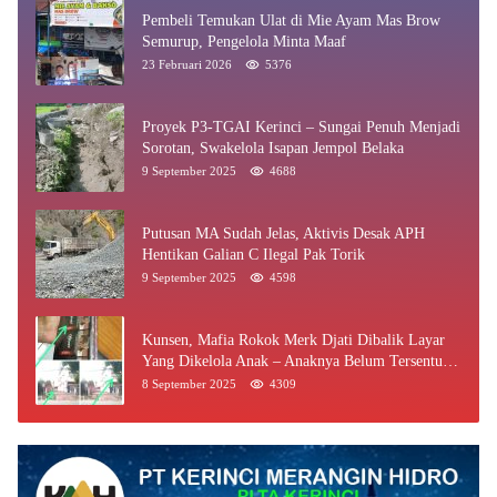
Pembeli Temukan Ulat di Mie Ayam Mas Brow
Semurup, Pengelola Minta Maaf
23 Februari 2026
5376
Proyek P3-TGAI Kerinci – Sungai Penuh Menjadi
Sorotan, Swakelola Isapan Jempol Belaka
9 September 2025
4688
Putusan MA Sudah Jelas, Aktivis Desak APH
Hentikan Galian C Ilegal Pak Torik
9 September 2025
4598
Kunsen, Mafia Rokok Merk Djati Dibalik Layar
Yang Dikelola Anak – Anaknya Belum Tersentuh
Bea Cukai Jambi
8 September 2025
4309