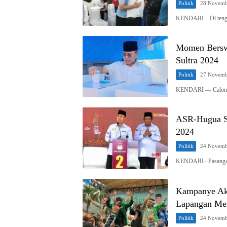
Politik
28 Novemb
KENDARI – Di tenga
Momen Bersw
Sultra 2024
Politik
27 Novemb
KENDARI — Calon G
ASR-Hugua Se
2024
Politik
24 Novemb
KENDARI– Pasangan 
Kampanye Akb
Lapangan Mer
Politik
24 Novemb