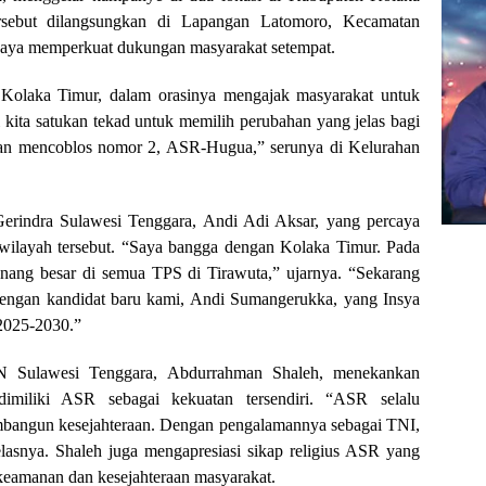
rsebut dilangsungkan di Lapangan Latomoro, Kecamatan
paya memperkuat dukungan masyarakat setempat.
olaka Timur, dalam orasinya mengajak masyarakat untuk
ita satukan tekad untuk memilih perubahan yang jelas bagi
an mencoblos nomor 2, ASR-Hugua,” serunya di Kelurahan
rindra Sulawesi Tenggara, Andi Adi Aksar, yang percaya
wilayah tersebut. “Saya bangga dengan Kolaka Timur. Pada
ang besar di semua TPS di Tirawuta,” ujarnya. “Sekarang
engan kandidat baru kami, Andi Sumangerukka, yang Insya
 2025-2030.”
 Sulawesi Tenggara, Abdurrahman Shaleh, menekankan
dimiliki ASR sebagai kekuatan tersendiri. “ASR selalu
bangun kesejahteraan. Dengan pengalamannya sebagai TNI,
jelasnya. Shaleh juga mengapresiasi sikap religius ASR yang
keamanan dan kesejahteraan masyarakat.