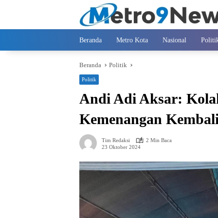
Langsung
ke
konten
Beranda
Metro Kota
Nasional
Politi
Beranda
Politik
Politik
Andi Adi Aksar: Kol
Kemenangan Kembali
Tim Redaksi
2 Min Baca
23 Oktober 2024