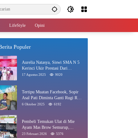
LifeStyle
Opini
Berita Populer
Aurelia Natasya, Siswi SMA N 5
Kerinci Ukir Prestasi Dari
Paskibraka Hingga Juara Gadis
17 Agustus 2025
9020
Kerinci 2025
Tertipu Muatan Facebook, Sopir
Asal Pati Diminta Ganti Rugi Rp
40 Juta di Rawang
6 Oktober 2025
6192
Pembeli Temukan Ulat di Mie
Ayam Mas Brow Semurup,
Pengelola Minta Maaf
23 Februari 2026
5376