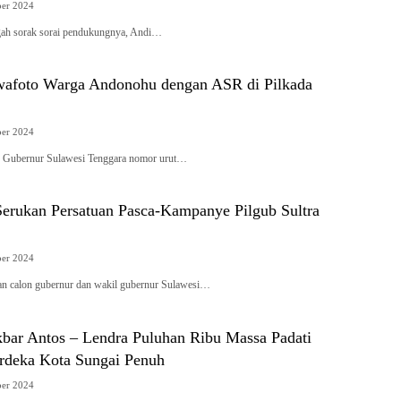
er 2024
h sorak sorai pendukungnya, Andi…
afoto Warga Andonohu dengan ASR di Pilkada
er 2024
ubernur Sulawesi Tenggara nomor urut…
rukan Persatuan Pasca-Kampanye Pilgub Sultra
er 2024
calon gubernur dan wakil gubernur Sulawesi…
ar Antos – Lendra Puluhan Ribu Massa Padati
deka Kota Sungai Penuh
er 2024