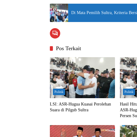
Di Mata Pemilih Sultra, Kriteria Bers
Pos Terkait
Politik
Politik
LSI: ASR-Hugua Kuasai Perolehan
Hasil Hit
Suara di Pilgub Sultra
ASR-Hugu
Persen Su