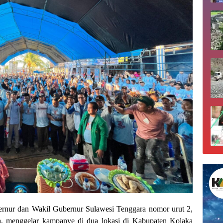
rnur dan Wakil Gubernur Sulawesi Tenggara nomor urut 2,
 menggelar kampanye di dua lokasi di Kabupaten Kolaka