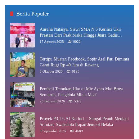
Berita Populer
Aurelia Natasya, Siswi SMA N 5 Kerinci Ukir
Prestasi Dari Paskibraka Hingga Juara Gadis
Kerinci 2025
17 Agustus 2025
9022
Tertipu Muatan Facebook, Sopir Asal Pati Diminta
Ganti Rugi Rp 40 Juta di Rawang
6 Oktober 2025
6193
Pembeli Temukan Ulat di Mie Ayam Mas Brow
Semurup, Pengelola Minta Maaf
23 Februari 2026
5379
Proyek P3-TGAI Kerinci – Sungai Penuh Menjadi
Sorotan, Swakelola Isapan Jempol Belaka
9 September 2025
4689