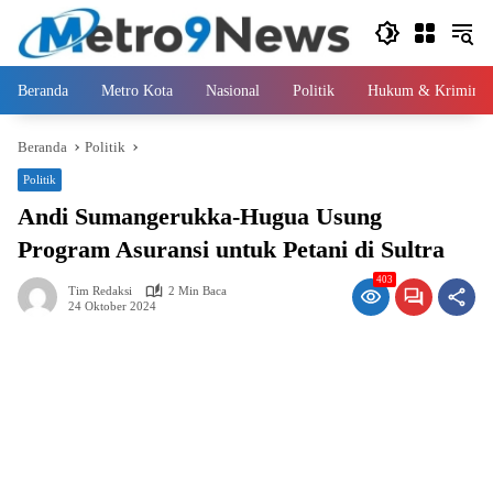
Langsung
ke
konten
Beranda
Metro Kota
Nasional
Politik
Hukum & Kriminal
Beranda
Politik
Politik
Andi Sumangerukka-Hugua Usung
Program Asuransi untuk Petani di Sultra
403
Tim Redaksi
2 Min Baca
24 Oktober 2024