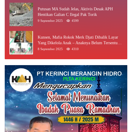
Putusan MA Sudah Jelas, Aktivis Desak APH
Hentikan Galian C Ilegal Pak Torik
9 September 2025
4599
Kunsen, Mafia Rokok Merk Djati Dibalik Layar
Yang Dikelola Anak – Anaknya Belum Tersentuh
Bea Cukai Jambi
8 September 2025
4310