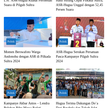
LSI: ASR-Hugua Kuasai Perolehan
Hasil Hitung Cepat Pilkada Sultra,
Suara di Pilgub Sultra
ASR-Hugua Unggul dengan 52,45
Persen Suara
Politik
Politik
Momen Berswafoto Warga
ASR-Hugua Serukan Persatuan
Andonohu dengan ASR di Pilkada
Pasca-Kampanye Pilgub Sultra
Sultra 2024
2024
Politik
Politik
Kampanye Akbar Antos – Lendra
Hugua Terima Dukungan Do’a
Puluhan Ribu Massa Padati
Dari Parabela dan Tokoh Adat