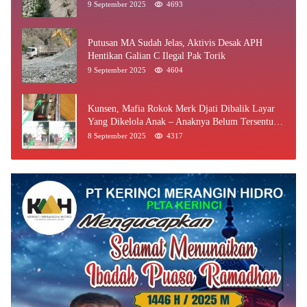
9 September 2025
4693
Putusan MA Sudah Jelas, Aktivis Desak APH
Hentikan Galian C Ilegal Pak Torik
9 September 2025
4604
Kunsen, Mafia Rokok Merk Djati Dibalik Layar
Yang Dikelola Anak – Anaknya Belum Tersentuh
Bea Cukai Jambi
8 September 2025
4317