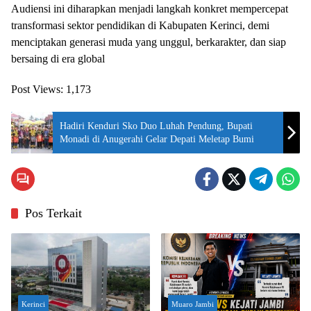
Audiensi ini diharapkan menjadi langkah konkret mempercepat
transformasi sektor pendidikan di Kabupaten Kerinci, demi
menciptakan generasi muda yang unggul, berkarakter, dan siap
bersaing di era global
Post Views:
1,173
Hadiri Kenduri Sko Duo Luhah Pendung, Bupati
Monadi di Anugerahi Gelar Depati Meletap Bumi
Pos Terkait
Kerinci
Muaro Jambi