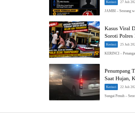
Kerinci
27 Juli 20
JAMBI – Seorang wa
Kasus Viral 
Soroti Polres
Kerinci
25 Juli 20
KERINCI – Penangan
Penumpang Tr
Saat Hujan, 
Kerinci
22 Juli 20
Sungai Penuh – Seo