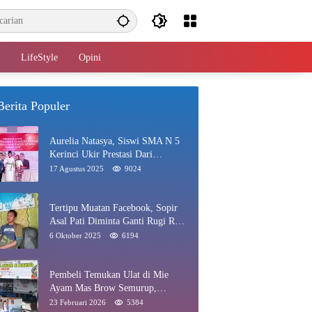
LifeStyle
Opini
Berita Populer
Aurelia Natasya, Siswi SMA N 5
Kerinci Ukir Prestasi Dari
Paskibraka Hingga Juara Gadis
17 Agustus 2025
9024
Kerinci 2025
Tertipu Muatan Facebook, Sopir
Asal Pati Diminta Ganti Rugi Rp
40 Juta di Rawang
6 Oktober 2025
6194
Pembeli Temukan Ulat di Mie
Ayam Mas Brow Semurup,
Pengelola Minta Maaf
23 Februari 2026
5384