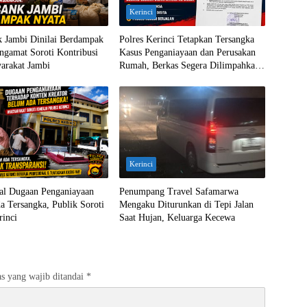
Kerinci
 Jambi Dinilai Berdampak
Polres Kerinci Tetapkan Tersangka
ngamat Soroti Kontribusi
Kasus Penganiayaan dan Perusakan
arakat Jambi
Rumah, Berkas Segera Dilimpahkan
ke Jaksa
Kerinci
ral Dugaan Penganiayaan
Penumpang Travel Safamarwa
 Tersangka, Publik Soroti
Mengaku Diturunkan di Tepi Jalan
rinci
Saat Hujan, Keluarga Kecewa
s yang wajib ditandai
*