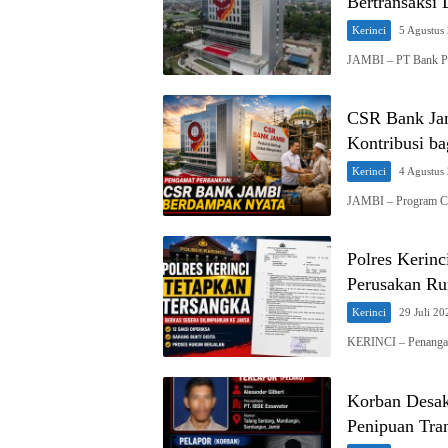
Bertransaksi
Kerinci
5 Agustus
JAMBI – PT Bank P
CSR Bank Jam
Kontribusi b
Kerinci
4 Agustus
JAMBI – Program Cor
Polres Kerin
Perusakan Ru
Kerinci
29 Juli 20
KERINCI – Penangan
Korban Desak
Penipuan Tra