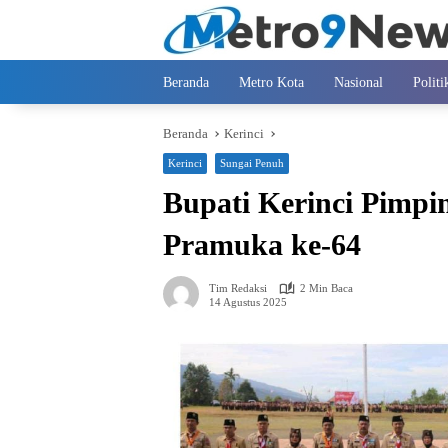
Langsung
ke
konten
Beranda
Metro Kota
Nasional
Politi
Beranda
Kerinci
Kerinci
Sungai Penuh
Bupati Kerinci Pimpi
Pramuka ke-64
Tim Redaksi
2 Min Baca
14 Agustus 2025