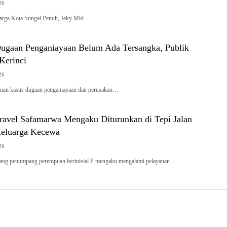
26
rga Kota Sungai Penuh, Jeky Mid…
Dugaan Penganiayaan Belum Ada Tersangka, Publik
 Kerinci
26
an kasus dugaan penganiayaan dan perusakan…
avel Safamarwa Mengaku Diturunkan di Tepi Jalan
Keluarga Kecewa
26
rang penumpang perempuan berinisial P mengaku mengalami pelayanan…