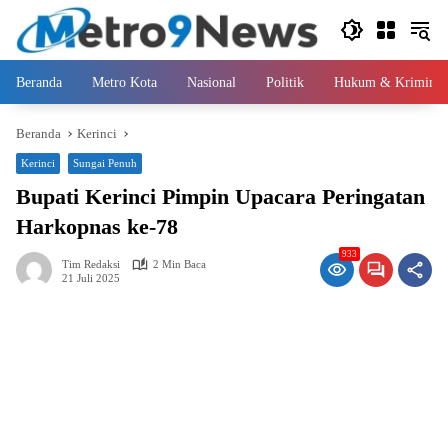
Langsung
ke
konten
Beranda
Metro Kota
Nasional
Politik
Hukum & Kriminal
Beranda
Kerinci
Kerinci
Sungai Penuh
Bupati Kerinci Pimpin Upacara Peringatan
Harkopnas ke-78
933
Tim Redaksi
2 Min Baca
21 Juli 2025