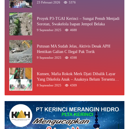
23 Februari 2026
5376
Proyek P3-TGAI Kerinci – Sungai Penuh Menjadi
Sorotan, Swakelola Isapan Jempol Belaka
9 September 2025
4688
Putusan MA Sudah Jelas, Aktivis Desak APH
Hentikan Galian C Ilegal Pak Torik
9 September 2025
4598
Kunsen, Mafia Rokok Merk Djati Dibalik Layar
Yang Dikelola Anak – Anaknya Belum Tersentuh
Bea Cukai Jambi
8 September 2025
4309