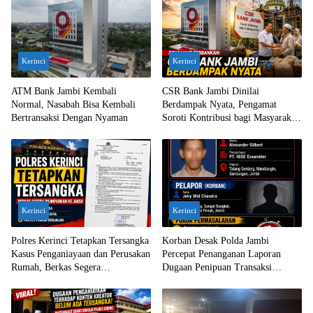
Kerinci
Kerinci
ATM Bank Jambi Kembali
CSR Bank Jambi Dinilai
Normal, Nasabah Bisa Kembali
Berdampak Nyata, Pengamat
Bertransaksi Dengan Nyaman
Soroti Kontribusi bagi Masyarakat
Jambi
Kerinci
Kerinci
Polres Kerinci Tetapkan Tersangka
Korban Desak Polda Jambi
Kasus Penganiayaan dan Perusakan
Percepat Penanganan Laporan
Rumah, Berkas Segera
Dugaan Penipuan Transaksi
Dilimpahkan ke Jaksa
Ekskavator