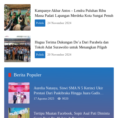
Kampanye Akbar Antos – Lendra Puluhan Ribu
Massa Padati Lapangan Merdeka Kota Sungai Penuh
Politik
24 November 2024
Hugua Terima Dukungan Do’a Dari Parabela dan
Tokoh Adat Surawolio untuk Menangkan Pilgub
Politik
20 November 2024
Berita Populer
Aurelia Natasya, Siswi SMA N 5 Kerinci Ukir
Prestasi Dari Paskibraka Hingga Juara Gadis
Kerinci 2025
17 Agustus 2025
9020
Tertipu Muatan Facebook, Sopir Asal Pati Diminta