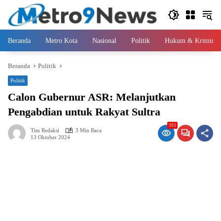
Langsung
ke
konten
Beranda
Metro Kota
Nasional
Politik
Hukum & Kriminal
Beranda
Politik
Politik
Calon Gubernur ASR: Melanjutkan
Pengabdian untuk Rakyat Sultra
393
Tim Redaksi
3 Min Baca
13 Oktober 2024