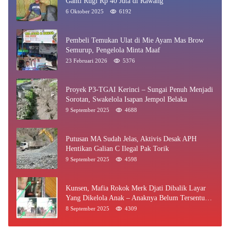
Ganti Rugi Rp 40 Juta di Rawang
6 Oktober 2025
6192
Pembeli Temukan Ulat di Mie Ayam Mas Brow
Semurup, Pengelola Minta Maaf
23 Februari 2026
5376
Proyek P3-TGAI Kerinci – Sungai Penuh Menjadi
Sorotan, Swakelola Isapan Jempol Belaka
9 September 2025
4688
Putusan MA Sudah Jelas, Aktivis Desak APH
Hentikan Galian C Ilegal Pak Torik
9 September 2025
4598
Kunsen, Mafia Rokok Merk Djati Dibalik Layar
Yang Dikelola Anak – Anaknya Belum Tersentuh
Bea Cukai Jambi
8 September 2025
4309