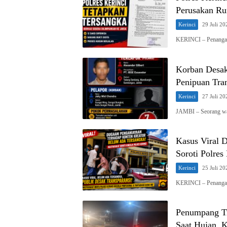
Perusakan Ru
Kerinci
29 Juli 20
KERINCI – Penangan
Korban Desak
Penipuan Tra
Kerinci
27 Juli 20
JAMBI – Seorang wa
Kasus Viral 
Soroti Polres
Kerinci
25 Juli 20
KERINCI – Penangan
Penumpang Tr
Saat Hujan, 