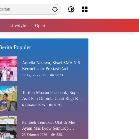
LifeStyle
Opini
Berita Populer
Aurelia Natasya, Siswi SMA N 5
Kerinci Ukir Prestasi Dari
Paskibraka Hingga Juara Gadis
17 Agustus 2025
9023
Kerinci 2025
Tertipu Muatan Facebook, Sopir
Asal Pati Diminta Ganti Rugi Rp
40 Juta di Rawang
6 Oktober 2025
6193
Pembeli Temukan Ulat di Mie
Ayam Mas Brow Semurup,
Pengelola Minta Maaf
23 Februari 2026
5381