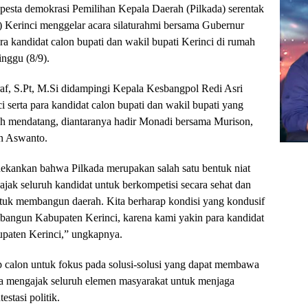
sta demokrasi Pemilihan Kepala Daerah (Pilkada) serentak
 Kerinci menggelar acara silaturahmi bersama Gubernur
a kandidat calon bupati dan wakil bupati Kerinci di rumah
inggu (8/9).
sraf, S.Pt, M.Si didampingi Kepala Kesbangpol Redi Asri
serta para kandidat calon bupati dan wakil bupati yang
ah mendatang, diantaranya hadir Monadi bersama Murison,
n Aswanto.
kankan bahwa Pilkada merupakan salah satu bentuk niat
jak seluruh kandidat untuk berkompetisi secara sehat dan
 untuk membangun daerah. Kita berharap kondisi yang kondusif
embangun Kabupaten Kerinci, karena kami yakin para kandidat
upaten Kerinci,” ungkapnya.
 calon untuk fokus pada solusi-solusi yang dapat membawa
juga mengajak seluruh elemen masyarakat untuk menjaga
stasi politik.