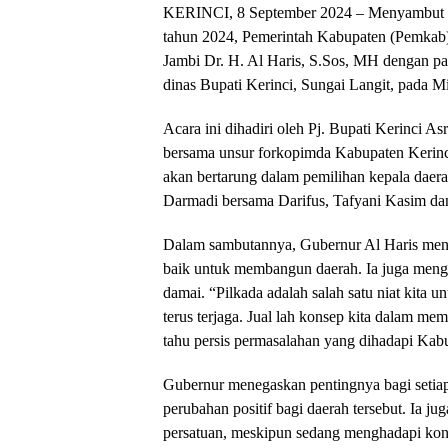
KERINCI, 8 September 2024 – Menyambut pe
tahun 2024, Pemerintah Kabupaten (Pemkab)
Jambi Dr. H. Al Haris, S.Sos, MH dengan par
dinas Bupati Kerinci, Sungai Langit, pada M
Acara ini dihadiri oleh Pj. Bupati Kerinci A
bersama unsur forkopimda Kabupaten Kerinci 
akan bertarung dalam pemilihan kepala daer
Darmadi bersama Darifus, Tafyani Kasim da
Dalam sambutannya, Gubernur Al Haris mene
baik untuk membangun daerah. Ia juga menga
damai. “Pilkada adalah salah satu niat kita
terus terjaga. Jual lah konsep kita dalam m
tahu persis permasalahan yang dihadapi Kab
Gubernur menegaskan pentingnya bagi setiap
perubahan positif bagi daerah tersebut. Ia 
persatuan, meskipun sedang menghadapi konte