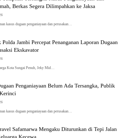
mah, Berkas Segera Dilimpahkan ke Jaksa
26
an kasus dugaan penganiayaan dan perusakan…
 Polda Jambi Percepat Penanganan Laporan Dugaan
nsaksi Ekskavator
26
rga Kota Sungai Penuh, Jeky Mid…
Dugaan Penganiayaan Belum Ada Tersangka, Publik
 Kerinci
26
an kasus dugaan penganiayaan dan perusakan…
avel Safamarwa Mengaku Diturunkan di Tepi Jalan
Keluarga Kecewa