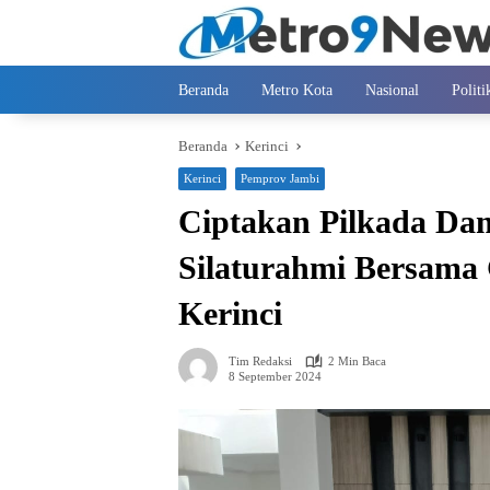
Langsung
ke
konten
Beranda
Metro Kota
Nasional
Politi
Beranda
Kerinci
Kerinci
Pemprov Jambi
Ciptakan Pilkada Dam
Silaturahmi Bersama
Kerinci
Tim Redaksi
2 Min Baca
8 September 2024