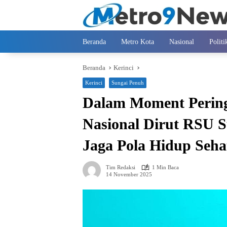
Langsung
ke
konten
Beranda
Metro Kota
Nasional
Politi
Beranda
Kerinci
Kerinci
Sungai Penuh
Dalam Moment Pering
Nasional Dirut RSU 
Jaga Pola Hidup Seha
Tim Redaksi
1 Min Baca
14 November 2025