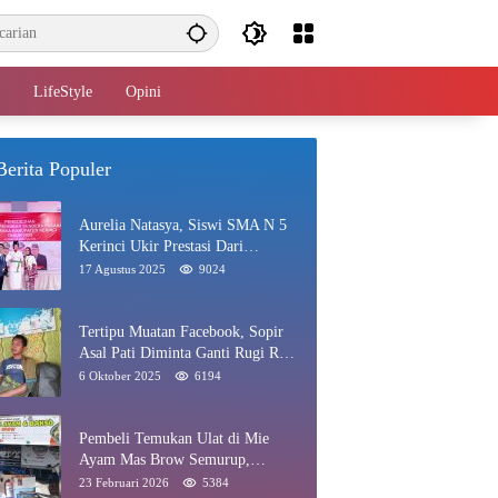
LifeStyle
Opini
Berita Populer
Aurelia Natasya, Siswi SMA N 5
Kerinci Ukir Prestasi Dari
Paskibraka Hingga Juara Gadis
17 Agustus 2025
9024
Kerinci 2025
Tertipu Muatan Facebook, Sopir
Asal Pati Diminta Ganti Rugi Rp
40 Juta di Rawang
6 Oktober 2025
6194
Pembeli Temukan Ulat di Mie
Ayam Mas Brow Semurup,
Pengelola Minta Maaf
23 Februari 2026
5384