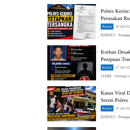
Polres Kerin
Perusakan Ru
Kerinci
29 Juli 20
KERINCI – Penangan
Korban Desak
Penipuan Tra
Kerinci
27 Juli 20
JAMBI – Seorang wa
Kasus Viral 
Soroti Polres
Kerinci
25 Juli 20
KERINCI – Penangan