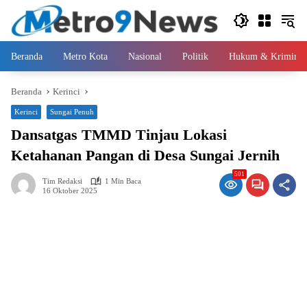
Langsung
ke
konten
Beranda
Metro Kota
Nasional
Politik
Hukum & Kriminal
Beranda
Kerinci
Kerinci
Sungai Penuh
Dansatgas TMMD Tinjau Lokasi
Ketahanan Pangan di Desa Sungai Jernih
501
Tim Redaksi
1 Min Baca
16 Oktober 2025