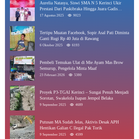
Aurelia Natasya, Siswi SMA N 5 Kerinci Ukir
Prestasi Dari Paskibraka Hingga Juara Gadis
Kerinci 2025
17 Agustus 2025
9023
Tertipu Muatan Facebook, Sopir Asal Pati Diminta
Ganti Rugi Rp 40 Juta di Rawang
6 Oktober 2025
6193
Pembeli Temukan Ulat di Mie Ayam Mas Brow
Semurup, Pengelola Minta Maaf
23 Februari 2026
5380
Proyek P3-TGAI Kerinci – Sungai Penuh Menjadi
Sorotan, Swakelola Isapan Jempol Belaka
9 September 2025
4689
Putusan MA Sudah Jelas, Aktivis Desak APH
Hentikan Galian C Ilegal Pak Torik
9 September 2025
4599