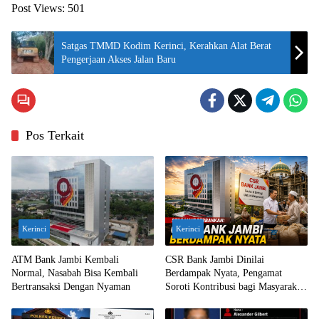
Post Views:
501
Satgas TMMD Kodim Kerinci, Kerahkan Alat Berat
Pengerjaan Akses Jalan Baru
Pos Terkait
Kerinci
Kerinci
ATM Bank Jambi Kembali
CSR Bank Jambi Dinilai
Normal, Nasabah Bisa Kembali
Berdampak Nyata, Pengamat
Bertransaksi Dengan Nyaman
Soroti Kontribusi bagi Masyarakat
Jambi