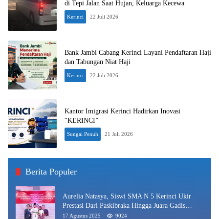
di Tepi Jalan Saat Hujan, Keluarga Kecewa
Kerinci
22 Juli 2026
Bank Jambi Cabang Kerinci Layani Pendaftaran Haji
dan Tabungan Niat Haji
Kerinci
22 Juli 2026
Kantor Imigrasi Kerinci Hadirkan Inovasi
“KERINCI”
Sungai Penuh
21 Juli 2026
Berita Populer
Aurelia Natasya, Siswi SMA N 5 Kerinci Ukir
Prestasi Dari Paskibraka Hingga Juara Gadis
Kerinci 2025
17 Agustus 2025
9024