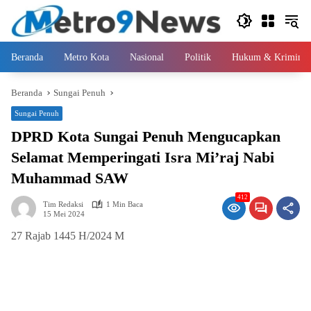
Langsung
ke
konten
Beranda
Metro Kota
Nasional
Politik
Hukum & Kriminal
Beranda
Sungai Penuh
Sungai Penuh
DPRD Kota Sungai Penuh Mengucapkan
Selamat Memperingati Isra Mi’raj Nabi
Muhammad SAW
412
Tim Redaksi
1 Min Baca
15 Mei 2024
27 Rajab 1445 H/2024 M