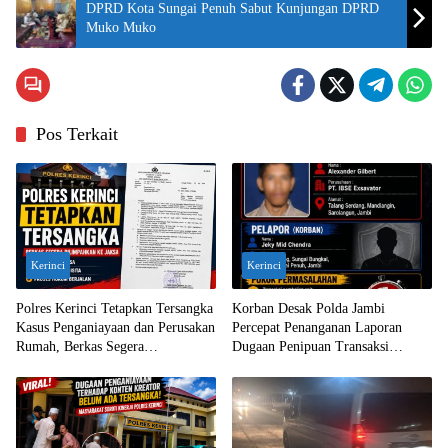
DPRD Kota Sungai Penuh Sabut Kunjungan DPRD
Muko Muko
Pos Terkait
Kerinci
Kerinci
Polres Kerinci Tetapkan Tersangka
Korban Desak Polda Jambi
Kasus Penganiayaan dan Perusakan
Percepat Penanganan Laporan
Rumah, Berkas Segera
Dugaan Penipuan Transaksi
Dilimpahkan ke Jaksa
Ekskavator