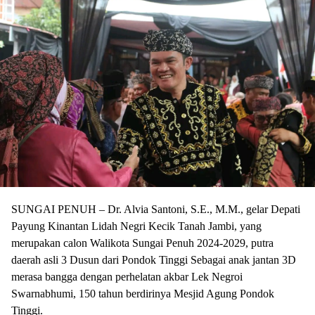
SUNGAI PENUH – Dr. Alvia Santoni, S.E., M.M., gelar Depati
Payung Kinantan Lidah Negri Kecik Tanah Jambi, yang
merupakan calon Walikota Sungai Penuh 2024-2029, putra
daerah asli 3 Dusun dari Pondok Tinggi Sebagai anak jantan 3D
merasa bangga dengan perhelatan akbar Lek Negroi
Swarnabhumi, 150 tahun berdirinya Mesjid Agung Pondok
Tinggi.