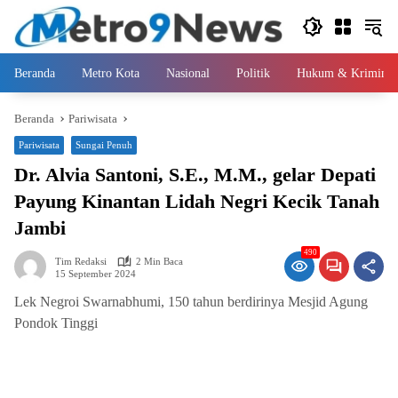
Langsung
ke
konten
Beranda
Metro Kota
Nasional
Politik
Hukum & Kriminal
Beranda
Pariwisata
Pariwisata
Sungai Penuh
Dr. Alvia Santoni, S.E., M.M., gelar Depati
Payung Kinantan Lidah Negri Kecik Tanah
Jambi
490
Tim Redaksi
2 Min Baca
15 September 2024
Lek Negroi Swarnabhumi, 150 tahun berdirinya Mesjid Agung
Pondok Tinggi