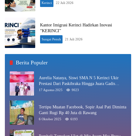
Kerinci
22 Juli 2026
Kantor Imigrasi Kerinci Hadirkan Inovasi
“KERINCI”
Sungai Penuh
21 Juli 2026
Berita Populer
Aurelia Natasya, Siswi SMA N 5 Kerinci Ukir
Prestasi Dari Paskibraka Hingga Juara Gadis
Kerinci 2025
17 Agustus 2025
9023
Tertipu Muatan Facebook, Sopir Asal Pati Diminta
Ganti Rugi Rp 40 Juta di Rawang
6 Oktober 2025
6193