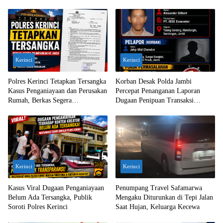
Kerinci
Kerinci
Polres Kerinci Tetapkan Tersangka
Korban Desak Polda Jambi
Kasus Penganiayaan dan Perusakan
Percepat Penanganan Laporan
Rumah, Berkas Segera
Dugaan Penipuan Transaksi
Dilimpahkan ke Jaksa
Ekskavator
Kerinci
Kerinci
Kasus Viral Dugaan Penganiayaan
Penumpang Travel Safamarwa
Belum Ada Tersangka, Publik
Mengaku Diturunkan di Tepi Jalan
Soroti Polres Kerinci
Saat Hujan, Keluarga Kecewa