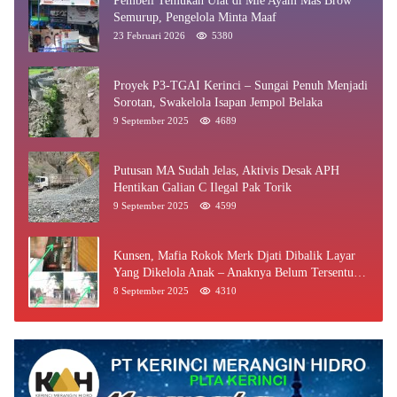
Pembeli Temukan Ulat di Mie Ayam Mas Brow
Semurup, Pengelola Minta Maaf
23 Februari 2026
5380
Proyek P3-TGAI Kerinci – Sungai Penuh Menjadi
Sorotan, Swakelola Isapan Jempol Belaka
9 September 2025
4689
Putusan MA Sudah Jelas, Aktivis Desak APH
Hentikan Galian C Ilegal Pak Torik
9 September 2025
4599
Kunsen, Mafia Rokok Merk Djati Dibalik Layar
Yang Dikelola Anak – Anaknya Belum Tersentuh
Bea Cukai Jambi
8 September 2025
4310