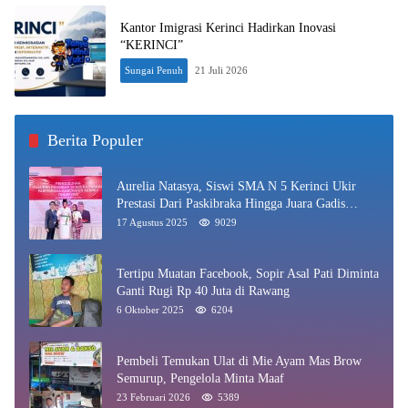
Kantor Imigrasi Kerinci Hadirkan Inovasi
“KERINCI”
Sungai Penuh
21 Juli 2026
Berita Populer
Aurelia Natasya, Siswi SMA N 5 Kerinci Ukir
Prestasi Dari Paskibraka Hingga Juara Gadis
Kerinci 2025
17 Agustus 2025
9029
Tertipu Muatan Facebook, Sopir Asal Pati Diminta
Ganti Rugi Rp 40 Juta di Rawang
6 Oktober 2025
6204
Pembeli Temukan Ulat di Mie Ayam Mas Brow
Semurup, Pengelola Minta Maaf
23 Februari 2026
5389