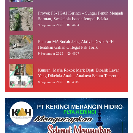
Proyek P3-TGAI Kerinci – Sungai Penuh Menjadi
Sorotan, Swakelola Isapan Jempol Belaka
9 September 2025
4694
Putusan MA Sudah Jelas, Aktivis Desak APH
Hentikan Galian C Ilegal Pak Torik
9 September 2025
4607
Kunsen, Mafia Rokok Merk Djati Dibalik Layar
Yang Dikelola Anak – Anaknya Belum Tersentuh
Bea Cukai Jambi
8 September 2025
4319