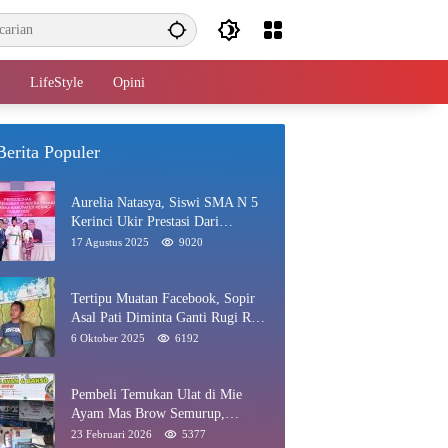
LifeStyle
Opini
Berita Populer
Aurelia Natasya, Siswi SMA N 5
Kerinci Ukir Prestasi Dari
Paskibraka Hingga Juara Gadis
17 Agustus 2025
9020
Kerinci 2025
Tertipu Muatan Facebook, Sopir
Asal Pati Diminta Ganti Rugi Rp
40 Juta di Rawang
6 Oktober 2025
6192
Pembeli Temukan Ulat di Mie
Ayam Mas Brow Semurup,
Pengelola Minta Maaf
23 Februari 2026
5377