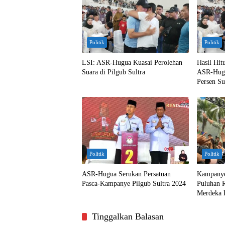
Politik
Politik
LSI: ASR-Hugua Kuasai Perolehan
Hasil Hit
Suara di Pilgub Sultra
ASR-Hugu
Persen Su
Politik
Politik
ASR-Hugua Serukan Persatuan
Kampanye
Pasca-Kampanye Pilgub Sultra 2024
Puluhan 
Merdeka 
Tinggalkan Balasan