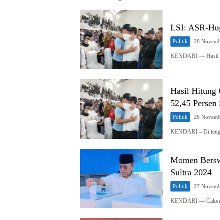
LSI: ASR-Hug
Politik
28 Novemb
KENDARI — Hasil qu
Hasil Hitung
52,45 Persen
Politik
28 Novemb
KENDARI – Di tenga
Momen Bersw
Sultra 2024
Politik
27 Novemb
KENDARI — Calon G