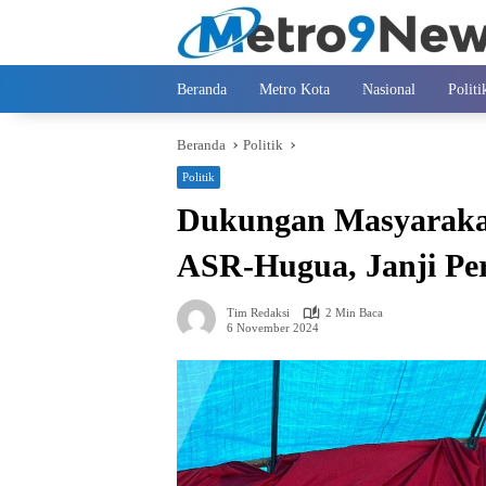
Langsung
ke
konten
Beranda
Metro Kota
Nasional
Politi
Beranda
Politik
Politik
Dukungan Masyarakat
ASR-Hugua, Janji Per
Tim Redaksi
2 Min Baca
6 November 2024