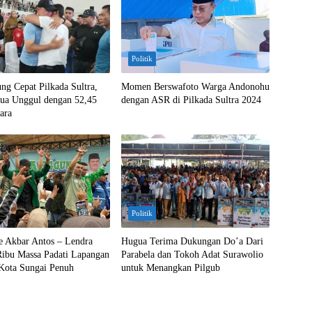
Politik
ung Cepat Pilkada Sultra,
Momen Berswafoto Warga Andonohu
a Unggul dengan 52,45
dengan ASR di Pilkada Sultra 2024
ara
Politik
 Akbar Antos – Lendra
Hugua Terima Dukungan Do’a Dari
Ribu Massa Padati Lapangan
Parabela dan Tokoh Adat Surawolio
Kota Sungai Penuh
untuk Menangkan Pilgub