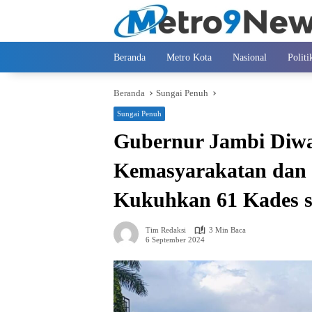
Langsung
ke
konten
Beranda
Metro Kota
Nasional
Politi
Beranda
Sungai Penuh
Sungai Penuh
Gubernur Jambi Diwak
Kemasyarakatan dan 
Kukuhkan 61 Kades s
Tim Redaksi
3 Min Baca
6 September 2024