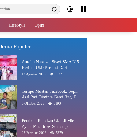
LifeStyle
Opini
Berita Populer
Aurelia Natasya, Siswi SMA N 5
Kerinci Ukir Prestasi Dari
Paskibraka Hingga Juara Gadis
17 Agustus 2025
9022
Kerinci 2025
Tertipu Muatan Facebook, Sopir
Asal Pati Diminta Ganti Rugi Rp
40 Juta di Rawang
6 Oktober 2025
6193
Pembeli Temukan Ulat di Mie
Ayam Mas Brow Semurup,
Pengelola Minta Maaf
23 Februari 2026
5379