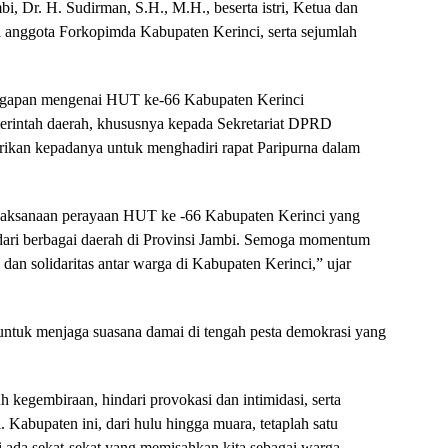
bi, Dr. H. Sudirman, S.H., M.H., beserta istri, Ketua dan
anggota Forkopimda Kabupaten Kerinci, serta sejumlah
nggapan mengenai HUT ke-66 Kabupaten Kerinci
erintah daerah, khususnya kepada Sekretariat DPRD
rikan kepadanya untuk menghadiri rapat Paripurna dalam
laksanaan perayaan HUT ke -66 Kabupaten Kerinci yang
t dari berbagai daerah di Provinsi Jambi. Semoga momentum
n solidaritas antar warga di Kabupaten Kerinci,” ujar
ntuk menjaga suasana damai di tengah pesta demokrasi yang
 kegembiraan, hindari provokasi dan intimidasi, serta
Kabupaten ini, dari hulu hingga muara, tetaplah satu
i ada sekat-sekat yang memisahkan kita sebagai warga