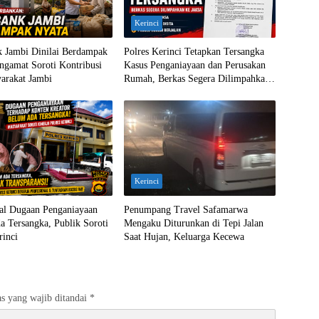
Kerinci
 Jambi Dinilai Berdampak
Polres Kerinci Tetapkan Tersangka
ngamat Soroti Kontribusi
Kasus Penganiayaan dan Perusakan
arakat Jambi
Rumah, Berkas Segera Dilimpahkan
ke Jaksa
Kerinci
ral Dugaan Penganiayaan
Penumpang Travel Safamarwa
 Tersangka, Publik Soroti
Mengaku Diturunkan di Tepi Jalan
rinci
Saat Hujan, Keluarga Kecewa
s yang wajib ditandai
*