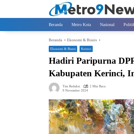
Langsung
ke
konten
Beranda
Metro Kota
Nasional
Politi
Beranda
Ekonomi & Bisnis
Ekonomi & Bisnis
Kerinci
Hadiri Paripurna D
Kabupaten Kerinci, I
Tim Redaksi
2 Min Baca
9 November 2024