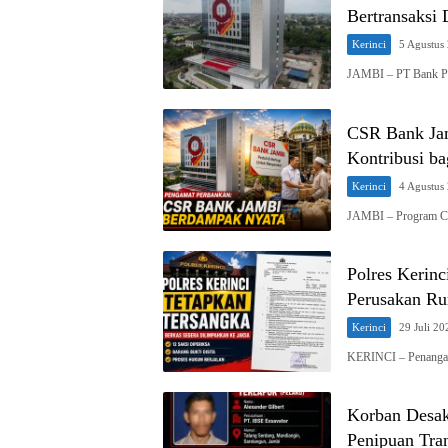
Bertransaksi
Kerinci
5 Agustus
JAMBI – PT Bank P
CSR Bank Jam
Kontribusi b
Kerinci
4 Agustus
JAMBI – Program Cor
Polres Kerin
Perusakan Ru
Kerinci
29 Juli 20
KERINCI – Penangan
Korban Desak
Penipuan Tra