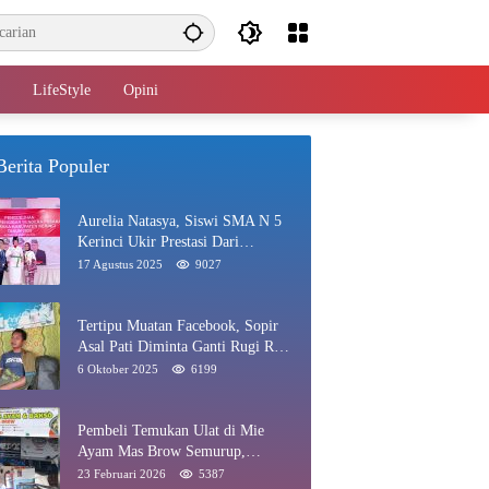
LifeStyle
Opini
Berita Populer
Aurelia Natasya, Siswi SMA N 5
Kerinci Ukir Prestasi Dari
Paskibraka Hingga Juara Gadis
17 Agustus 2025
9027
Kerinci 2025
Tertipu Muatan Facebook, Sopir
Asal Pati Diminta Ganti Rugi Rp
40 Juta di Rawang
6 Oktober 2025
6199
Pembeli Temukan Ulat di Mie
Ayam Mas Brow Semurup,
Pengelola Minta Maaf
23 Februari 2026
5387