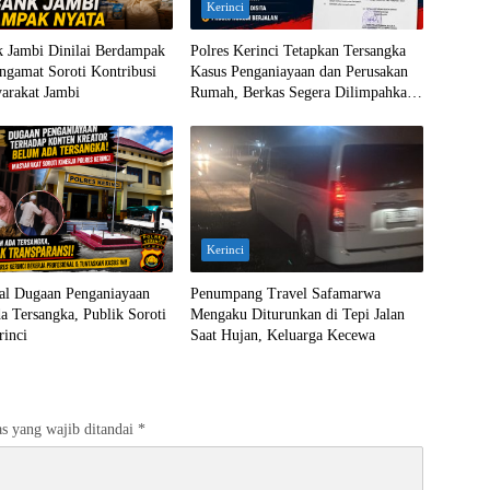
Kerinci
 Jambi Dinilai Berdampak
Polres Kerinci Tetapkan Tersangka
ngamat Soroti Kontribusi
Kasus Penganiayaan dan Perusakan
arakat Jambi
Rumah, Berkas Segera Dilimpahkan
ke Jaksa
Kerinci
ral Dugaan Penganiayaan
Penumpang Travel Safamarwa
 Tersangka, Publik Soroti
Mengaku Diturunkan di Tepi Jalan
rinci
Saat Hujan, Keluarga Kecewa
s yang wajib ditandai
*