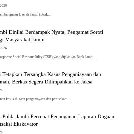
 2026
embangunan Daerah Jambi (Bank…
bi Dinilai Berdampak Nyata, Pengamat Soroti
agi Masyarakat Jambi
 2026
porate Social Responsibility (CSR) yang dijalankan Bank Jambi…
ci Tetapkan Tersangka Kasus Penganiayaan dan
mah, Berkas Segera Dilimpahkan ke Jaksa
26
an kasus dugaan penganiayaan dan perusakan…
 Polda Jambi Percepat Penanganan Laporan Dugaan
nsaksi Ekskavator
26