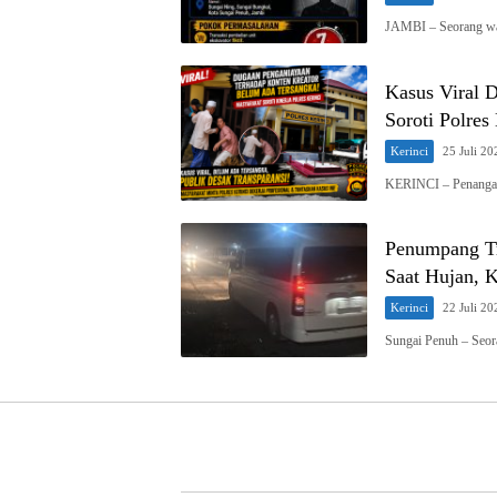
JAMBI – Seorang wa
Kasus Viral 
Soroti Polres
Kerinci
25 Juli 20
KERINCI – Penangan
Penumpang Tr
Saat Hujan, 
Kerinci
22 Juli 20
Sungai Penuh – Seo