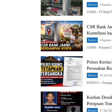
Kerinci
5 Agustus
JAMBI – PT Bank P
CSR Bank Jam
Kontribusi b
Kerinci
4 Agustus
JAMBI – Program Cor
Polres Kerin
Perusakan Ru
Kerinci
29 Juli 20
KERINCI – Penangan
Korban Desak
Penipuan Tra
Kerinci
27 Juli 20