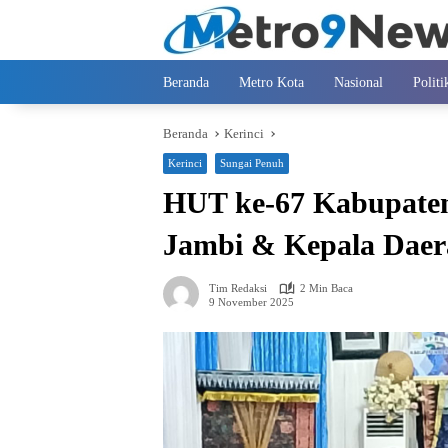
Langsung
ke
konten
Beranda
Metro Kota
Nasional
Politi
Beranda
Kerinci
Kerinci
Sungai Penuh
HUT ke-67 Kabupaten
Jambi & Kepala Daera
Tim Redaksi
2 Min Baca
9 November 2025