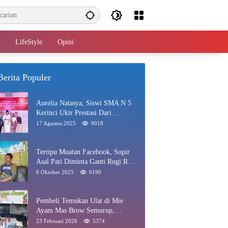
LifeStyle
Opini
Berita Populer
Aurelia Natasya, Siswi SMA N 5
Kerinci Ukir Prestasi Dari
Paskibraka Hingga Juara Gadis
17 Agustus 2025
9018
Kerinci 2025
Tertipu Muatan Facebook, Sopir
Asal Pati Diminta Ganti Rugi Rp
40 Juta di Rawang
6 Oktober 2025
6190
Pembeli Temukan Ulat di Mie
Ayam Mas Brow Semurup,
Pengelola Minta Maaf
23 Februari 2026
5374