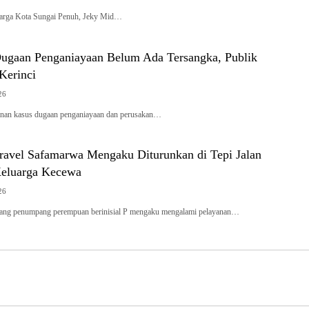
rga Kota Sungai Penuh, Jeky Mid…
Dugaan Penganiayaan Belum Ada Tersangka, Publik
 Kerinci
26
an kasus dugaan penganiayaan dan perusakan…
avel Safamarwa Mengaku Diturunkan di Tepi Jalan
Keluarga Kecewa
26
rang penumpang perempuan berinisial P mengaku mengalami pelayanan…