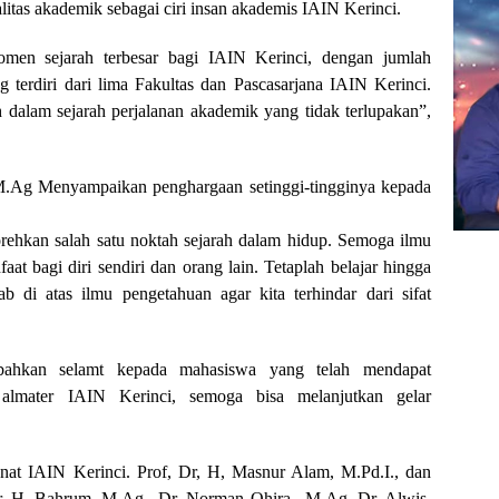
litas akademik sebagai ciri insan akademis IAIN Kerinci.
men sejarah terbesar bagi IAIN Kerinci, dengan jumlah
terdiri dari lima Fakultas dan Pascasarjana IAIN Kerinci.
h dalam sejarah perjalanan akademik yang tidak terlupakan”,
 M.Ag Menyampaikan penghargaan setinggi-tingginya kepada
ehkan salah satu noktah sejarah dalam hidup. Semoga ilmu
at bagi diri sendiri dan orang lain. Tetaplah belajar hingga
b di atas ilmu pengetahuan agar kita terhindar dari sifat
mbahkan selamt kepada mahasiswa yang telah mendapat
almater IAIN Kerinci, semoga bisa melanjutkan gelar
enat IAIN Kerinci. Prof, Dr, H, Masnur Alam, M.Pd.I., dan
Dr. H. Bahrum, M.Ag., Dr. Norman Ohira., M.Ag. Dr. Alwis,