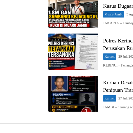
Kasus Dugaan
Muaro Jambi
3 Ag
JAKARTA – Lembaga
Polres Kerin
Perusakan Ru
Kerinci
29 Juli 20
KERINCI – Penangan
Korban Desak
Penipuan Tra
Kerinci
27 Juli 20
JAMBI – Seorang wa