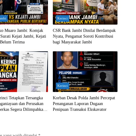
ambi
Kerinci
ko Muaro Jambi: Komjak
CSR Bank Jambi Dinilai Berdampak
Surati Kejati Jambi, Kejati
Nyata, Pengamat Soroti Kontribusi
Belum Terima
bagi Masyarakat Jambi
Kerinci
rinci Tetapkan Tersangka
Korban Desak Polda Jambi Percepat
nganiayaan dan Perusakan
Penanganan Laporan Dugaan
erkas Segera Dilimpahkan
Penipuan Transaksi Ekskavator
s yang wajib ditandai
*