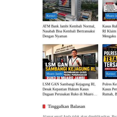
Kerinci
Muaro J
ATM Bank Jambi Kembali Normal,
Kasus Ru
Nasabah Bisa Kembali Bertransaksi
RI Klaim 
Dengan Nyaman
Mengaku 
Muaro Jambi
Kerinci
LSM GAN Sambangi Kejagung RI,
Polres Ke
Desak Kepastian Hukum Kasus
Kasus Pe
Dugaan Perusakan Ruko di Muaro
Rumah, B
Jambi
ke Jaksa
Tinggalkan Balasan
Alamat email Anda tidak akan dipublikasikan.
Rua