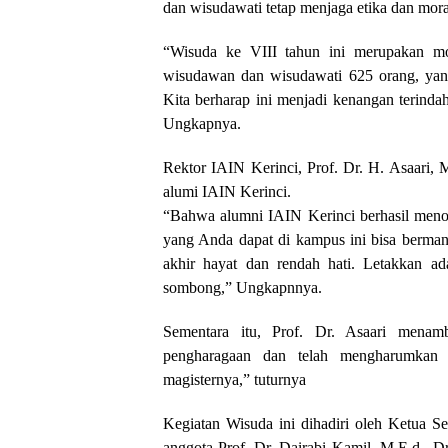
dan wisudawati tetap menjaga etika dan mora
“Wisuda ke VIII tahun ini merupakan mo
wisudawan dan wisudawati 625 orang, yang 
Kita berharap ini menjadi kenangan terinda
Ungkapnya.
Rektor IAIN Kerinci, Prof. Dr. H. Asaari,
alumi IAIN Kerinci.
“Bahwa alumni IAIN Kerinci berhasil menor
yang Anda dapat di kampus ini bisa bermanfa
akhir hayat dan rendah hati. Letakkan ada
sombong,” Ungkapnnya.
Sementara itu, Prof. Dr. Asaari mena
pengharagaan dan telah mengharumkan 
magisternya,” tuturnya
Kegiatan Wisuda ini dihadiri oleh Ketua S
anggota Prof. Dr. Dairabi Kamil. M.E.d., 