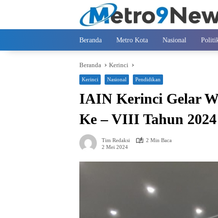
Langsung
ke
konten
Beranda
Metro Kota
Nasional
Politi
Beranda
Kerinci
Kerinci
Nasional
Pendidikan
IAIN Kerinci Gelar W
Ke – VIII Tahun 2024
Tim Redaksi
2 Min Baca
2 Mei 2024