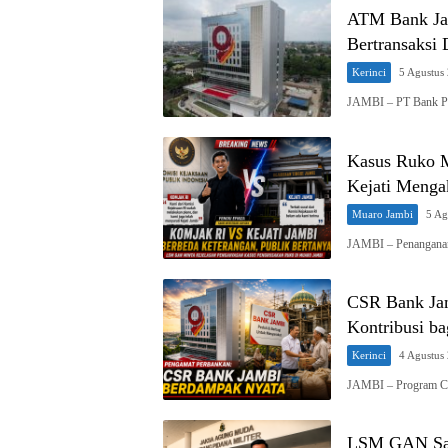
ATM Bank Ja
Bertransaksi
Kerinci
5 Agustus
JAMBI – PT Bank P
Kasus Ruko M
Kejati Menga
Muaro Jambi
5 Ag
JAMBI – Penanganan
CSR Bank Jam
Kontribusi b
Kerinci
4 Agustus
JAMBI – Program Cor
LSM GAN Sam