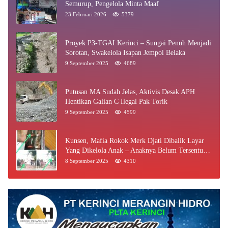
Semurup, Pengelola Minta Maaf
23 Februari 2026
5379
Proyek P3-TGAI Kerinci – Sungai Penuh Menjadi
Sorotan, Swakelola Isapan Jempol Belaka
9 September 2025
4689
Putusan MA Sudah Jelas, Aktivis Desak APH
Hentikan Galian C Ilegal Pak Torik
9 September 2025
4599
Kunsen, Mafia Rokok Merk Djati Dibalik Layar
Yang Dikelola Anak – Anaknya Belum Tersentuh
Bea Cukai Jambi
8 September 2025
4310