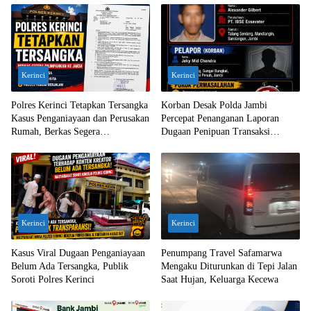
Kerinci
Kerinci
Polres Kerinci Tetapkan Tersangka
Korban Desak Polda Jambi
Kasus Penganiayaan dan Perusakan
Percepat Penanganan Laporan
Rumah, Berkas Segera
Dugaan Penipuan Transaksi
Dilimpahkan ke Jaksa
Ekskavator
Kerinci
Kerinci
Kasus Viral Dugaan Penganiayaan
Penumpang Travel Safamarwa
Belum Ada Tersangka, Publik
Mengaku Diturunkan di Tepi Jalan
Soroti Polres Kerinci
Saat Hujan, Keluarga Kecewa