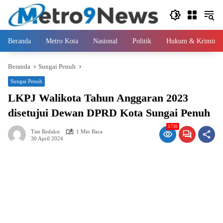
Langsung
ke
konten
Beranda
Metro Kota
Nasional
Politik
Hukum & Kriminal
Beranda
Sungai Penuh
Sungai Penuh
LKPJ Walikota Tahun Anggaran 2023
disetujui Dewan DPRD Kota Sungai Penuh
5730
Tim Redaksi
1 Min Baca
30 April 2024