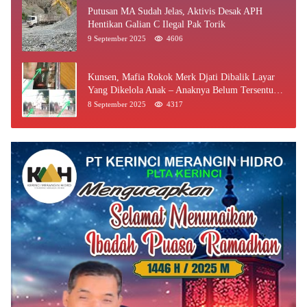
Putusan MA Sudah Jelas, Aktivis Desak APH
Hentikan Galian C Ilegal Pak Torik
9 September 2025
4606
Kunsen, Mafia Rokok Merk Djati Dibalik Layar
Yang Dikelola Anak – Anaknya Belum Tersentuh
Bea Cukai Jambi
8 September 2025
4317