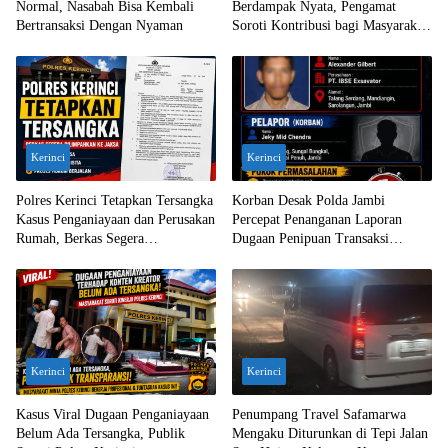
Normal, Nasabah Bisa Kembali
Berdampak Nyata, Pengamat
Bertransaksi Dengan Nyaman
Soroti Kontribusi bagi Masyarakat
Jambi
Kerinci
Kerinci
Polres Kerinci Tetapkan Tersangka
Korban Desak Polda Jambi
Kasus Penganiayaan dan Perusakan
Percepat Penanganan Laporan
Rumah, Berkas Segera
Dugaan Penipuan Transaksi
Dilimpahkan ke Jaksa
Ekskavator
Kerinci
Kerinci
Kasus Viral Dugaan Penganiayaan
Penumpang Travel Safamarwa
Belum Ada Tersangka, Publik
Mengaku Diturunkan di Tepi Jalan