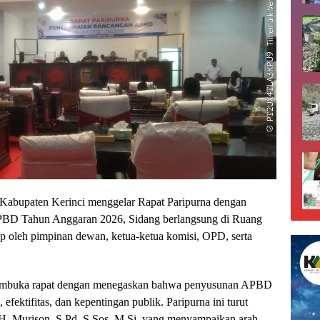
abupaten Kerinci menggelar Rapat Paripurna dengan
PBD Tahun Anggaran 2026, Sidang berlangsung di Ruang
p oleh pimpinan dewan, ketua-ketua komisi, OPD, serta
membuka rapat dengan menegaskan bahwa penyusunan APBD
fektifitas, dan kepentingan publik. Paripurna ini turut
i H. Murison, S.Pd, S.Sos, M.Si, yang menyampaikan arah