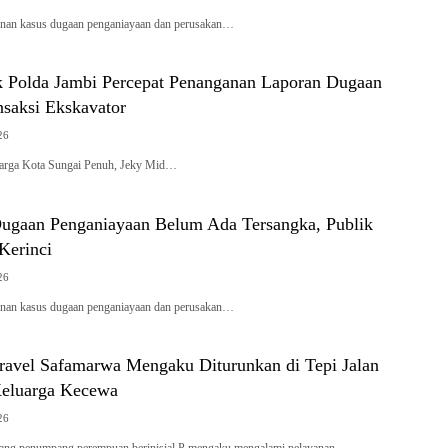
an kasus dugaan penganiayaan dan perusakan…
 Polda Jambi Percepat Penanganan Laporan Dugaan
nsaksi Ekskavator
26
rga Kota Sungai Penuh, Jeky Mid…
Dugaan Penganiayaan Belum Ada Tersangka, Publik
 Kerinci
26
an kasus dugaan penganiayaan dan perusakan…
avel Safamarwa Mengaku Diturunkan di Tepi Jalan
Keluarga Kecewa
26
rang penumpang perempuan berinisial P mengaku mengalami pelayanan…