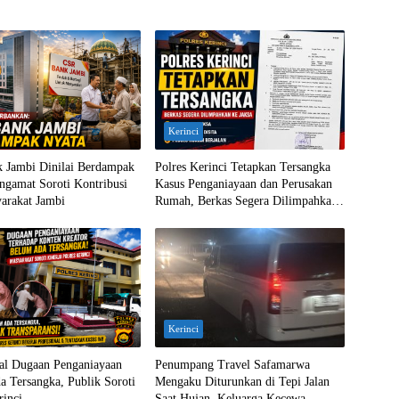
Kerinci
 Jambi Dinilai Berdampak
Polres Kerinci Tetapkan Tersangka
ngamat Soroti Kontribusi
Kasus Penganiayaan dan Perusakan
arakat Jambi
Rumah, Berkas Segera Dilimpahkan
ke Jaksa
Kerinci
ral Dugaan Penganiayaan
Penumpang Travel Safamarwa
 Tersangka, Publik Soroti
Mengaku Diturunkan di Tepi Jalan
rinci
Saat Hujan, Keluarga Kecewa