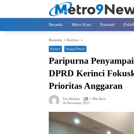
Langsung
ke
konten
Beranda
Metro Kota
Nasional
Politi
Beranda
Kerinci
Kerinci
Sungai Penuh
Paripurna Penyampai
DPRD Kerinci Fokusk
Prioritas Anggaran
Tim Redaksi
1 Min Baca
26 November 2025