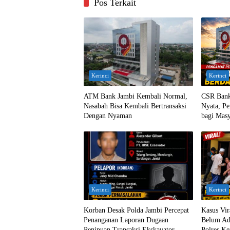
Pos Terkait
Kerinci
Kerinci
ATM Bank Jambi Kembali Normal,
CSR Bank
Nasabah Bisa Kembali Bertransaksi
Nyata, Pe
Dengan Nyaman
bagi Masy
Kerinci
Kerinci
Korban Desak Polda Jambi Percepat
Kasus Vi
Penanganan Laporan Dugaan
Belum Ada
Penipuan Transaksi Ekskavator
Polres Ke