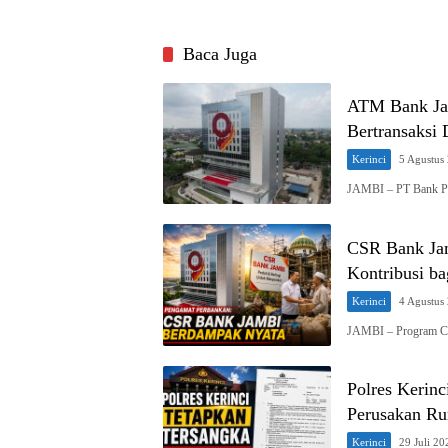
Baca Juga
ATM Bank Ja
Bertransaksi
Kerinci
5 Agustus
JAMBI – PT Bank P
CSR Bank Jam
Kontribusi b
Kerinci
4 Agustus
JAMBI – Program Cor
Polres Kerin
Perusakan Ru
Kerinci
29 Juli 20