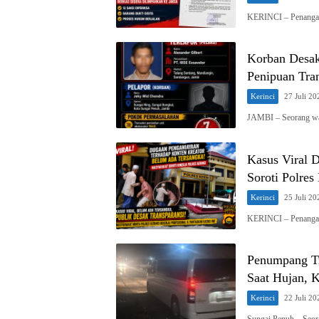
KERINCI – Penangan
Korban Desak
Penipuan Tra
Kerinci
27 Juli 20
JAMBI – Seorang wa
Kasus Viral 
Soroti Polres
Kerinci
25 Juli 20
KERINCI – Penangan
Penumpang Tr
Saat Hujan, 
Kerinci
22 Juli 20
Sungai Penuh – Seo