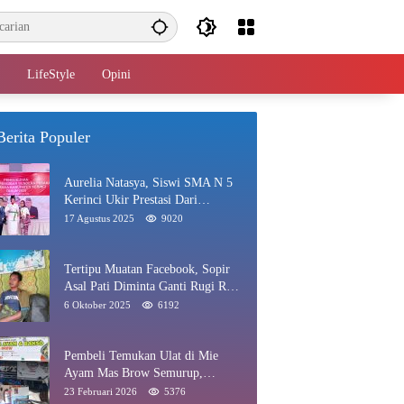
LifeStyle
Opini
Berita Populer
Aurelia Natasya, Siswi SMA N 5
Kerinci Ukir Prestasi Dari
Paskibraka Hingga Juara Gadis
17 Agustus 2025
9020
Kerinci 2025
Tertipu Muatan Facebook, Sopir
Asal Pati Diminta Ganti Rugi Rp
40 Juta di Rawang
6 Oktober 2025
6192
Pembeli Temukan Ulat di Mie
Ayam Mas Brow Semurup,
Pengelola Minta Maaf
23 Februari 2026
5376