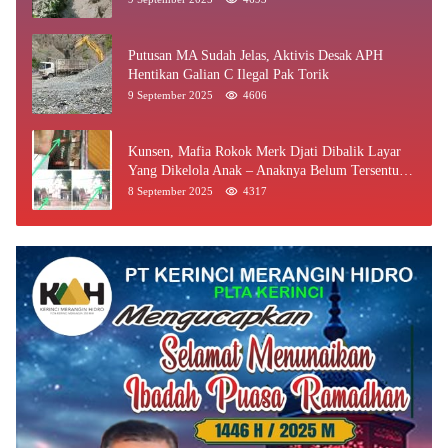
Putusan MA Sudah Jelas, Aktivis Desak APH
Hentikan Galian C Ilegal Pak Torik
9 September 2025
4606
Kunsen, Mafia Rokok Merk Djati Dibalik Layar
Yang Dikelola Anak – Anaknya Belum Tersentuh
Bea Cukai Jambi
8 September 2025
4317