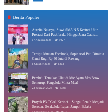
Berita Populer
Aurelia Natasya, Siswi SMA N 5 Kerinci Ukir
Prestasi Dari Paskibraka Hingga Juara Gadis
Kerinci 2025
17 Agustus 2025
9027
Tertipu Muatan Facebook, Sopir Asal Pati Diminta
Ganti Rugi Rp 40 Juta di Rawang
6 Oktober 2025
6203
Pembeli Temukan Ulat di Mie Ayam Mas Brow
Semurup, Pengelola Minta Maaf
23 Februari 2026
5388
Proyek P3-TGAI Kerinci – Sungai Penuh Menjadi
Sorotan, Swakelola Isapan Jempol Belaka
9 September 2025
4693