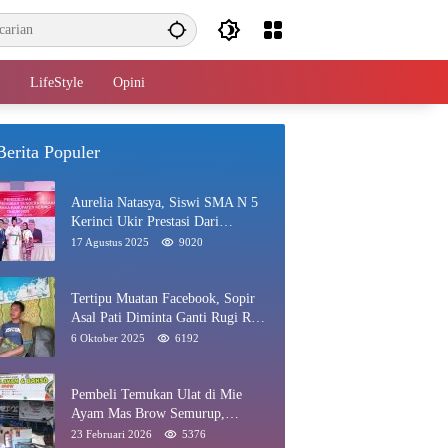
LifeStyle
Opini
Berita Populer
Aurelia Natasya, Siswi SMA N 5
Kerinci Ukir Prestasi Dari
Paskibraka Hingga Juara Gadis
17 Agustus 2025
9020
Kerinci 2025
Tertipu Muatan Facebook, Sopir
Asal Pati Diminta Ganti Rugi Rp
40 Juta di Rawang
6 Oktober 2025
6192
Pembeli Temukan Ulat di Mie
Ayam Mas Brow Semurup,
Pengelola Minta Maaf
23 Februari 2026
5376