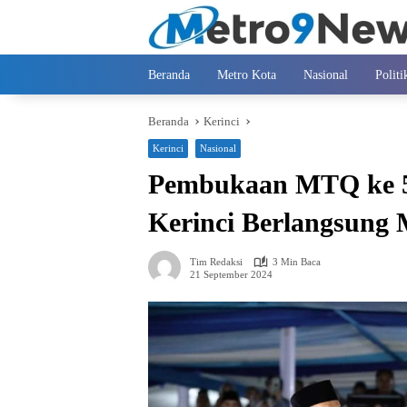
Langsung
ke
konten
Beranda
Metro Kota
Nasional
Politi
Beranda
Kerinci
Kerinci
Nasional
Pembukaan MTQ ke 53
Kerinci Berlangsung 
Tim Redaksi
3 Min Baca
21 September 2024