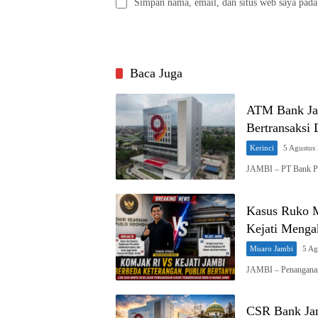
Simpan nama, email, dan situs web saya pada
Baca Juga
ATM Bank Ja
Bertransaksi
Kerinci
5 Agustus
JAMBI – PT Bank P
Kasus Ruko M
Kejati Menga
Muaro Jambi
5 Ag
JAMBI – Penanganan
CSR Bank Jam