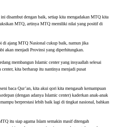
 ini disambut dengan baik, setiap kita mengadakan MTQ kita
yaksikan MTQ, artinya MTQ memiliki nilai yang positif di
bi di ajang MTQ Nasional cukup baik, namun jika
mbi akan menjadi Provinsi yang diperhitungkan.
 sedang membangun Islamic center yang insyaallah selesai
 center, kita berharap itu nantinya menjadi pusat
 seni baca Qur’an, kita akui qori kita mengasah kemampuan
kedepan (dengan adanya Islamic center) kaderkan anak-anak
mampu berprestasi lebih baik lagi di tingkat nasional, bahkan
MTQ itu siap agama Islam semakin masif ditengah