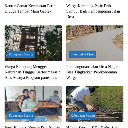
Kantor Camat Kecamatan Petir
Warga Kampung Pasir Erih
Diduga Tempat Main Gaplek
Sambut Baik Pembangunan Jalan
Desa
Kabupaten Serang
Ekonomi & Bisnis
Warga Kampung Mengger
Pembangunan Jalan Desa Nagara
Kelurahan Tinggar Berterimakasih
Bisa Tingkatkan Perekonomian
Atas Adanya Program pamsimas
Warga
Kabupaten Serang
Kabupaten Serang
Yaya Hudaya: Negara Dan Panitia
H Ipan Sopawi S.Pd Kades Suka