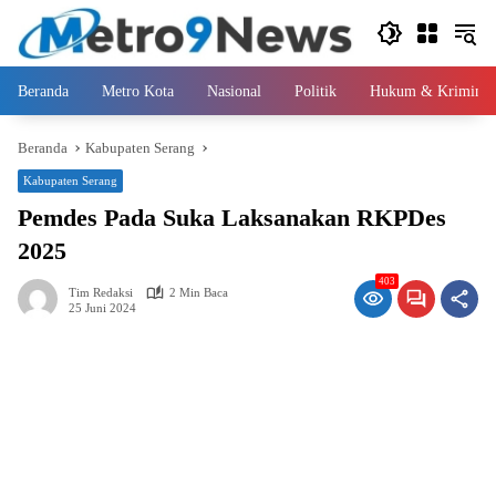
Langsung
ke
konten
Beranda
Metro Kota
Nasional
Politik
Hukum & Kriminal
Beranda
Kabupaten Serang
Kabupaten Serang
Pemdes Pada Suka Laksanakan RKPDes
2025
403
Tim Redaksi
2 Min Baca
25 Juni 2024