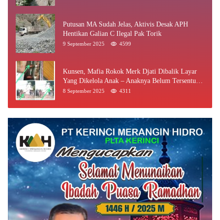
Putusan MA Sudah Jelas, Aktivis Desak APH
Hentikan Galian C Ilegal Pak Torik
9 September 2025
4599
Kunsen, Mafia Rokok Merk Djati Dibalik Layar
Yang Dikelola Anak – Anaknya Belum Tersentuh
Bea Cukai Jambi
8 September 2025
4311