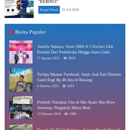
“KERINCI”
Sungai Penuh
21 Juli 2026
Berita Populer
Aurelia Natasya, Siswi SMA N 5 Kerinci Ukir
Prestasi Dari Paskibraka Hingga Juara Gadis
Kerinci 2025
17 Agustus 2025
9028
Tertipu Muatan Facebook, Sopir Asal Pati Diminta
Ganti Rugi Rp 40 Juta di Rawang
6 Oktober 2025
6203
Pembeli Temukan Ulat di Mie Ayam Mas Brow
Semurup, Pengelola Minta Maaf
23 Februari 2026
5388