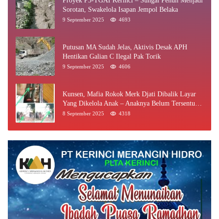
Proyek P3-TGAI Kerinci – Sungai Penuh Menjadi
Sorotan, Swakelola Isapan Jempol Belaka
9 September 2025
4693
Putusan MA Sudah Jelas, Aktivis Desak APH
Hentikan Galian C Ilegal Pak Torik
9 September 2025
4606
Kunsen, Mafia Rokok Merk Djati Dibalik Layar
Yang Dikelola Anak – Anaknya Belum Tersentuh
Bea Cukai Jambi
8 September 2025
4318