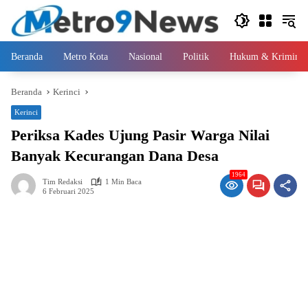
Langsung
ke
konten
Beranda
Metro Kota
Nasional
Politik
Hukum & Kriminal
Beranda
Kerinci
Kerinci
Periksa Kades Ujung Pasir Warga Nilai
Banyak Kecurangan Dana Desa
1964
Tim Redaksi
1 Min Baca
6 Februari 2025