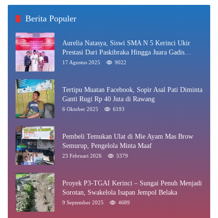
Berita Populer
Aurelia Natasya, Siswi SMA N 5 Kerinci Ukir
Prestasi Dari Paskibraka Hingga Juara Gadis
Kerinci 2025
17 Agustus 2025
9022
Tertipu Muatan Facebook, Sopir Asal Pati Diminta
Ganti Rugi Rp 40 Juta di Rawang
6 Oktober 2025
6193
Pembeli Temukan Ulat di Mie Ayam Mas Brow
Semurup, Pengelola Minta Maaf
23 Februari 2026
5379
Proyek P3-TGAI Kerinci – Sungai Penuh Menjadi
Sorotan, Swakelola Isapan Jempol Belaka
9 September 2025
4689