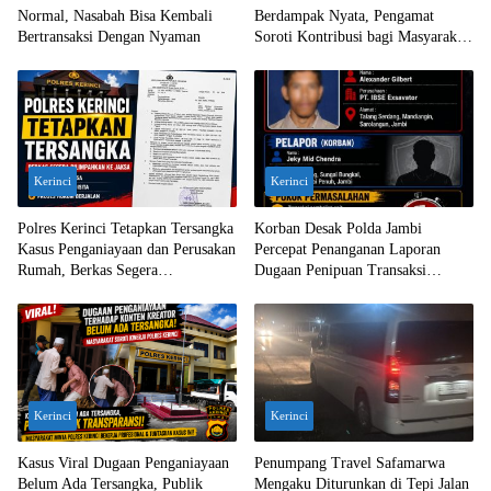
Normal, Nasabah Bisa Kembali
Berdampak Nyata, Pengamat
Bertransaksi Dengan Nyaman
Soroti Kontribusi bagi Masyarakat
Jambi
Kerinci
Kerinci
Polres Kerinci Tetapkan Tersangka
Korban Desak Polda Jambi
Kasus Penganiayaan dan Perusakan
Percepat Penanganan Laporan
Rumah, Berkas Segera
Dugaan Penipuan Transaksi
Dilimpahkan ke Jaksa
Ekskavator
Kerinci
Kerinci
Kasus Viral Dugaan Penganiayaan
Penumpang Travel Safamarwa
Belum Ada Tersangka, Publik
Mengaku Diturunkan di Tepi Jalan