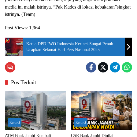
media ini malah istrinya. “Pak Kades di lokasi kebakaran”singkat
istrinya. (Team)
Post Views:
1,964
Ketua DPD IWO Indonesia Kerinci-Sungai Penuh
Ucapkan Selamat Hari Pers Nasional 2025
Pos Terkait
Kerinci
Kerinci
ATM Bank Jambi Kembali
CSR Bank Jambi Dinilai