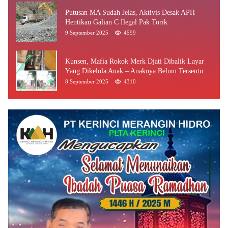
Putusan MA Sudah Jelas, Aktivis Desak APH
Hentikan Galian C Ilegal Pak Torik
9 September 2025
4599
Kunsen, Mafia Rokok Merk Djati Dibalik Layar
Yang Dikelola Anak – Anaknya Belum Tersentuh
Bea Cukai Jambi
8 September 2025
4310