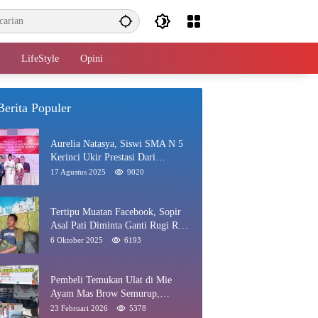
LifeStyle
Opini
Berita Populer
Aurelia Natasya, Siswi SMA N 5
Kerinci Ukir Prestasi Dari
Paskibraka Hingga Juara Gadis
17 Agustus 2025
9020
Kerinci 2025
Tertipu Muatan Facebook, Sopir
Asal Pati Diminta Ganti Rugi Rp
40 Juta di Rawang
6 Oktober 2025
6193
Pembeli Temukan Ulat di Mie
Ayam Mas Brow Semurup,
Pengelola Minta Maaf
23 Februari 2026
5378