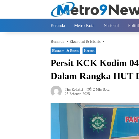
Langsung
ke
konten
Beranda
Metro Kota
Nasional
Politi
Beranda
Ekonomi & Bisnis
Ekonomi & Bisnis
Kerinci
Persit KCK Kodim 041
Dalam Rangka HUT D
Tim Redaksi
2 Min Baca
25 Februari 2025