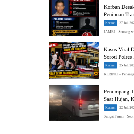
Korban Desak
Penipuan Tra
Kerinci
27 Juli 20
JAMBI – Seorang wa
Kasus Viral 
Soroti Polres
Kerinci
25 Juli 20
KERINCI – Penangan
Penumpang Tr
Saat Hujan, 
Kerinci
22 Juli 20
Sungai Penuh – Seo