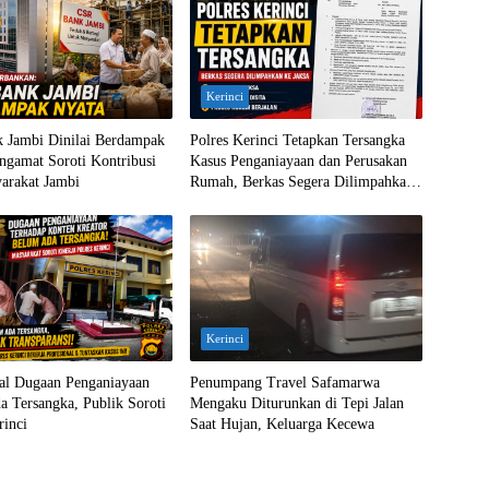
Kerinci
 Jambi Dinilai Berdampak
Polres Kerinci Tetapkan Tersangka
ngamat Soroti Kontribusi
Kasus Penganiayaan dan Perusakan
arakat Jambi
Rumah, Berkas Segera Dilimpahkan
ke Jaksa
Kerinci
ral Dugaan Penganiayaan
Penumpang Travel Safamarwa
 Tersangka, Publik Soroti
Mengaku Diturunkan di Tepi Jalan
rinci
Saat Hujan, Keluarga Kecewa