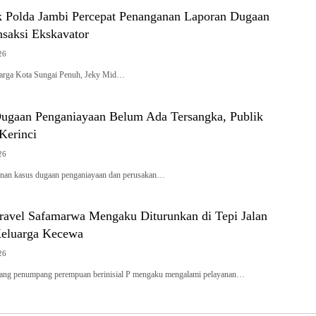
 Polda Jambi Percepat Penanganan Laporan Dugaan
nsaksi Ekskavator
26
rga Kota Sungai Penuh, Jeky Mid…
Dugaan Penganiayaan Belum Ada Tersangka, Publik
 Kerinci
26
an kasus dugaan penganiayaan dan perusakan…
avel Safamarwa Mengaku Diturunkan di Tepi Jalan
Keluarga Kecewa
26
rang penumpang perempuan berinisial P mengaku mengalami pelayanan…