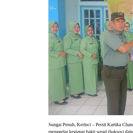
Sungai Penuh, Kerinci – Persit Kartika C
menggelar kegiatan bakti sosial (baksos) d