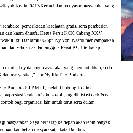
i wilayah Kodim 0417/Kerinci dan menyasar masyarakat yang
t sembako, pemeriksaan kesehatan gratis, serta pemberian
uhan dan kaum dhuafa. Ketua Persit KCK Cabang XXV
diwakili Ibu Danramil 06/Spn Ny.Voni Nasrul menyampaikan
an dan solidaritas dari anggota Persit KCK terhadap
an manfaat nyata bagi masyarakat yang membutuhkan, serta
CK dan masyarakat,” ujar Ny Ria Eko Budiarto
ko Budiarto S.I.P,M.I.P, melalui Pabung Kodim
presiasi kegiatan bakti sosial yang diinisiasi oleh Persit
contoh bagi organisasi lain untuk turut serta dalam
 bagi masyarakat. Saya berharap ke depan akan lebih banyak
meringankan beban masyarakat,” kata Dandim.