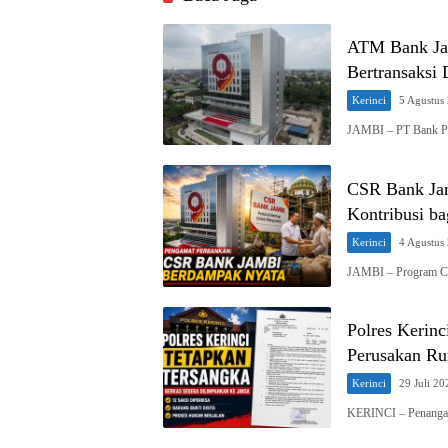
ATM Bank Ja
Bertransaksi
Kerinci
5 Agustus
JAMBI – PT Bank P
CSR Bank Jam
Kontribusi b
Kerinci
4 Agustus
JAMBI – Program Cor
Polres Kerin
Perusakan Ru
Kerinci
29 Juli 20
KERINCI – Penangan