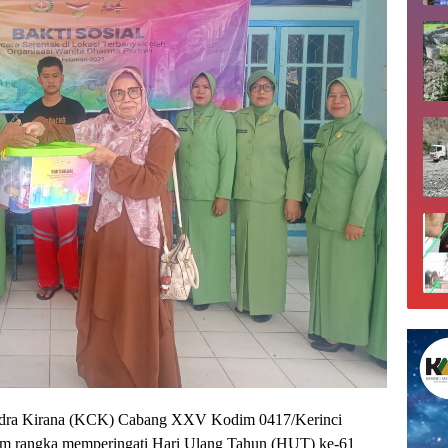
handra Kirana (KCK) Cabang XXV Kodim 0417/Kerinci
alam rangka memperingati Hari Ulang Tahun (HUT) ke-61