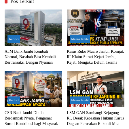
Pos Terkait
Kerinci
Muaro Jambi
ATM Bank Jambi Kembali
Kasus Ruko Muaro Jambi: Komjak
Normal, Nasabah Bisa Kembali
RI Klaim Surati Kejati Jambi,
Bertransaksi Dengan Nyaman
Kejati Mengaku Belum Terima
Kerinci
Muaro Jambi
CSR Bank Jambi Dinilai
LSM GAN Sambangi Kejagung
Berdampak Nyata, Pengamat
RI, Desak Kepastian Hukum Kasus
Soroti Kontribusi bagi Masyarakat
Dugaan Perusakan Ruko di Muaro