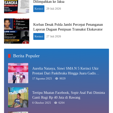
Dilimpahkan ke Jaksa
Kerinci
29 Juli 2026
Korban Desak Polda Jambi Percepat Penanganan
Laporan Dugaan Penipuan Transaksi Ekskavator
Kerinci
27 Juli 2026
Berita Populer
Aurelia Natasya, Siswi SMA N 5 Kerinci Ukir
Prestasi Dari Paskibraka Hingga Juara Gadis
Kerinci 2025
17 Agustus 2025
9029
Tertipu Muatan Facebook, Sopir Asal Pati Diminta
Ganti Rugi Rp 40 Juta di Rawang
6 Oktober 2025
6204