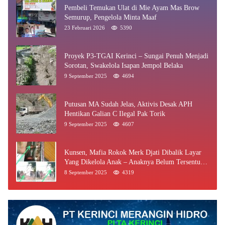
Pembeli Temukan Ulat di Mie Ayam Mas Brow
Semurup, Pengelola Minta Maaf
23 Februari 2026
5390
Proyek P3-TGAI Kerinci – Sungai Penuh Menjadi
Sorotan, Swakelola Isapan Jempol Belaka
9 September 2025
4694
Putusan MA Sudah Jelas, Aktivis Desak APH
Hentikan Galian C Ilegal Pak Torik
9 September 2025
4607
Kunsen, Mafia Rokok Merk Djati Dibalik Layar
Yang Dikelola Anak – Anaknya Belum Tersentuh
Bea Cukai Jambi
8 September 2025
4319