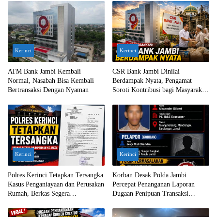
Kerinci
Kerinci
ATM Bank Jambi Kembali
CSR Bank Jambi Dinilai
Normal, Nasabah Bisa Kembali
Berdampak Nyata, Pengamat
Bertransaksi Dengan Nyaman
Soroti Kontribusi bagi Masyarakat
Jambi
Kerinci
Kerinci
Polres Kerinci Tetapkan Tersangka
Korban Desak Polda Jambi
Kasus Penganiayaan dan Perusakan
Percepat Penanganan Laporan
Rumah, Berkas Segera
Dugaan Penipuan Transaksi
Dilimpahkan ke Jaksa
Ekskavator