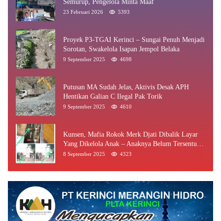
Semurup, Pengelola Minta Maaf
23 Februari 2026
5393
Proyek P3-TGAI Kerinci – Sungai Penuh Menjadi
Sorotan, Swakelola Isapan Jempol Belaka
9 September 2025
4698
Putusan MA Sudah Jelas, Aktivis Desak APH
Hentikan Galian C Ilegal Pak Torik
9 September 2025
4610
Kunsen, Mafia Rokok Merk Djati Dibalik Layar
Yang Dikelola Anak – Anaknya Belum Tersentuh
Bea Cukai Jambi
8 September 2025
4323