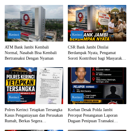
Kerinci
Kerinci
ATM Bank Jambi Kembali
CSR Bank Jambi Dinilai
Normal, Nasabah Bisa Kembali
Berdampak Nyata, Pengamat
Bertransaksi Dengan Nyaman
Soroti Kontribusi bagi Masyarakat
Jambi
Kerinci
Kerinci
Polres Kerinci Tetapkan Tersangka
Korban Desak Polda Jambi
Kasus Penganiayaan dan Perusakan
Percepat Penanganan Laporan
Rumah, Berkas Segera
Dugaan Penipuan Transaksi
Dilimpahkan ke Jaksa
Ekskavator