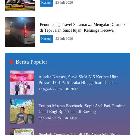
Kerinci
25 Juli 2026
Penumpang Travel Safamarwa Mengaku Diturunkan
di Tepi Jalan Saat Hujan, Keluarga Kecewa
Kerinci
22 Juli 2026
Berita Populer
Aurelia Natasya, Siswi SMA N 5 Kerinci Ukir
Prestasi Dari Paskibraka Hingga Juara Gadis
Kerinci 2025
17 Agustus 2025
9018
Tertipu Muatan Facebook, Sopir Asal Pati Diminta
Ganti Rugi Rp 40 Juta di Rawang
6 Oktober 2025
6190
Pembeli Temukan Ulat di Mie Ayam Mas Brow