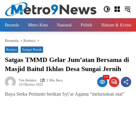
Langsung
ke
konten
Beranda
Metro Kota
Nasional
Politik
Hukum & Kriminal
Beranda
Kerinci
Kerinci
Sungai Penuh
Satgas TMMD Gelar Jum’atan Bersama di
Masjid Baitul Ikhlas Desa Sungai Jernih
336
Tim Redaksi
2 Min Baca
10 Oktober 2025
Buya Serka Petrianto berikan Syi’ar Agama “meluruskan niat” ‎