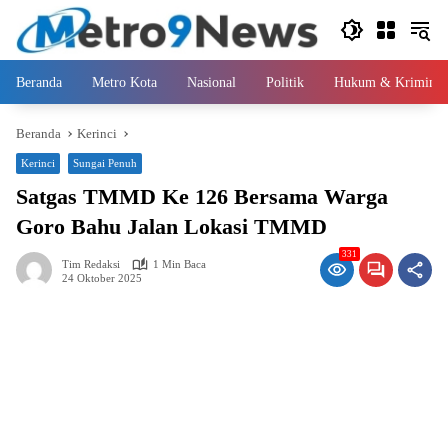
Langsung
ke
konten
Beranda
Metro Kota
Nasional
Politik
Hukum & Kriminal
Beranda
Kerinci
Kerinci
Sungai Penuh
Satgas TMMD Ke 126 Bersama Warga
Goro Bahu Jalan Lokasi TMMD
331
Tim Redaksi
1 Min Baca
24 Oktober 2025