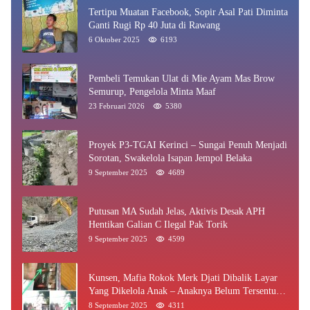
Tertipu Muatan Facebook, Sopir Asal Pati Diminta
Ganti Rugi Rp 40 Juta di Rawang
6 Oktober 2025
6193
Pembeli Temukan Ulat di Mie Ayam Mas Brow
Semurup, Pengelola Minta Maaf
23 Februari 2026
5380
Proyek P3-TGAI Kerinci – Sungai Penuh Menjadi
Sorotan, Swakelola Isapan Jempol Belaka
9 September 2025
4689
Putusan MA Sudah Jelas, Aktivis Desak APH
Hentikan Galian C Ilegal Pak Torik
9 September 2025
4599
Kunsen, Mafia Rokok Merk Djati Dibalik Layar
Yang Dikelola Anak – Anaknya Belum Tersentuh
Bea Cukai Jambi
8 September 2025
4311