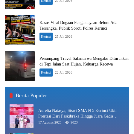
Kerinci
27 Juli 2026
Kasus Viral Dugaan Penganiayaan Belum Ada
Tersangka, Publik Soroti Polres Kerinci
Kerinci
25 Juli 2026
Penumpang Travel Safamarwa Mengaku Diturunkan
di Tepi Jalan Saat Hujan, Keluarga Kecewa
Kerinci
22 Juli 2026
Berita Populer
Aurelia Natasya, Siswi SMA N 5 Kerinci Ukir
Prestasi Dari Paskibraka Hingga Juara Gadis
Kerinci 2025
17 Agustus 2025
9023