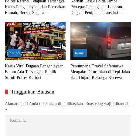
Polres Kerinci Tetapkan Tersangka
Korban Desak Polda Jambi
Kasus Penganiayaan dan Perusakan
Percepat Penanganan Laporan
Rumah, Berkas Segera
Dugaan Penipuan Transaksi
Dilimpahkan ke Jaksa
Ekskavator
Kerinci
Kerinci
Kasus Viral Dugaan Penganiayaan
Penumpang Travel Safamarwa
Belum Ada Tersangka, Publik
Mengaku Diturunkan di Tepi Jalan
Soroti Polres Kerinci
Saat Hujan, Keluarga Kecewa
Tinggalkan Balasan
Alamat email Anda tidak akan dipublikasikan.
Ruas yang wajib ditandai
*