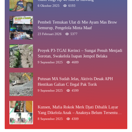
6 Oktober 2025
6193
Pembeli Temukan Ulat di Mie Ayam Mas Brow
Semurup, Pengelola Minta Maaf
23 Februari 2026
5377
Proyek P3-TGAI Kerinci – Sungai Penuh Menjadi
Sorotan, Swakelola Isapan Jempol Belaka
9 September 2025
4689
Putusan MA Sudah Jelas, Aktivis Desak APH
Hentikan Galian C Ilegal Pak Torik
9 September 2025
4599
Kunsen, Mafia Rokok Merk Djati Dibalik Layar
Yang Dikelola Anak – Anaknya Belum Tersentuh
Bea Cukai Jambi
8 September 2025
4309