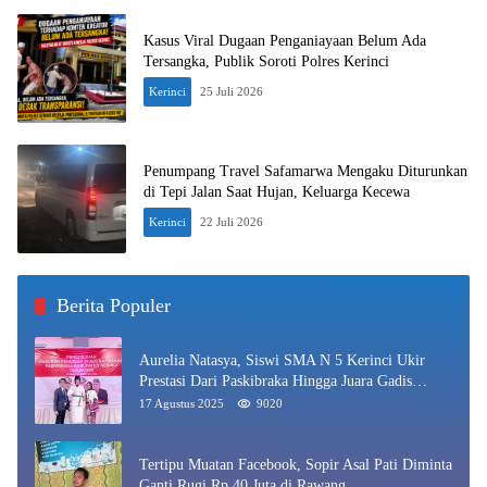
Kasus Viral Dugaan Penganiayaan Belum Ada
Tersangka, Publik Soroti Polres Kerinci
Kerinci
25 Juli 2026
Penumpang Travel Safamarwa Mengaku Diturunkan
di Tepi Jalan Saat Hujan, Keluarga Kecewa
Kerinci
22 Juli 2026
Berita Populer
Aurelia Natasya, Siswi SMA N 5 Kerinci Ukir
Prestasi Dari Paskibraka Hingga Juara Gadis
Kerinci 2025
17 Agustus 2025
9020
Tertipu Muatan Facebook, Sopir Asal Pati Diminta
Ganti Rugi Rp 40 Juta di Rawang