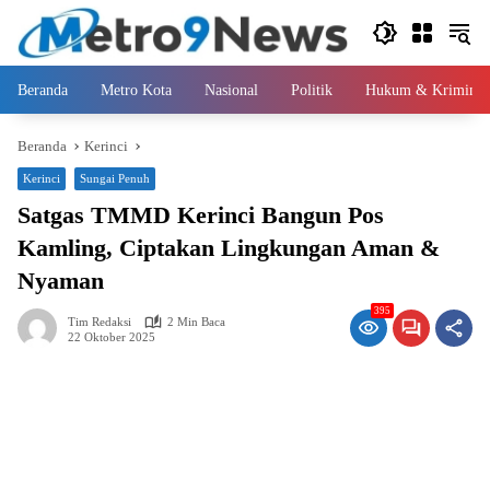
Langsung
ke
konten
Beranda
Metro Kota
Nasional
Politik
Hukum & Kriminal
Beranda
Kerinci
Kerinci
Sungai Penuh
Satgas TMMD Kerinci Bangun Pos
Kamling, Ciptakan Lingkungan Aman &
Nyaman
395
Tim Redaksi
2 Min Baca
22 Oktober 2025