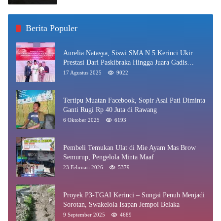
Berita Populer
Aurelia Natasya, Siswi SMA N 5 Kerinci Ukir
Prestasi Dari Paskibraka Hingga Juara Gadis
Kerinci 2025
17 Agustus 2025
9022
Tertipu Muatan Facebook, Sopir Asal Pati Diminta
Ganti Rugi Rp 40 Juta di Rawang
6 Oktober 2025
6193
Pembeli Temukan Ulat di Mie Ayam Mas Brow
Semurup, Pengelola Minta Maaf
23 Februari 2026
5379
Proyek P3-TGAI Kerinci – Sungai Penuh Menjadi
Sorotan, Swakelola Isapan Jempol Belaka
9 September 2025
4689