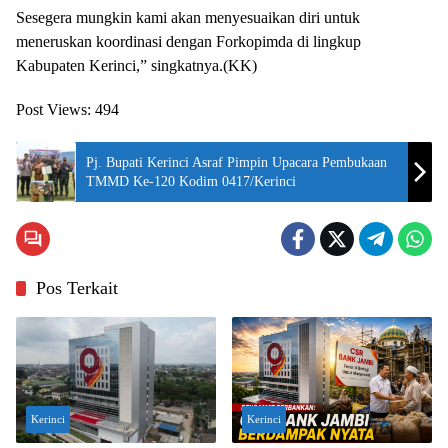
Sesegera mungkin kami akan menyesuaikan diri untuk
meneruskan koordinasi dengan Forkopimda di lingkup
Kabupaten Kerinci,” singkatnya.(KK)
Post Views:
494
Pj. Bupati Kerinci Asraf Pimpin Upacara Pembukaan
TMMD Ke-120 Kodim 0417/Kerinci
Pos Terkait
Kerinci
Kerinci