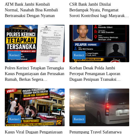
ATM Bank Jambi Kembali
CSR Bank Jambi Dinilai
Normal, Nasabah Bisa Kembali
Berdampak Nyata, Pengamat
Bertransaksi Dengan Nyaman
Soroti Kontribusi bagi Masyarakat
Jambi
Kerinci
Kerinci
Polres Kerinci Tetapkan Tersangka
Korban Desak Polda Jambi
Kasus Penganiayaan dan Perusakan
Percepat Penanganan Laporan
Rumah, Berkas Segera
Dugaan Penipuan Transaksi
Dilimpahkan ke Jaksa
Ekskavator
Kerinci
Kerinci
Kasus Viral Dugaan Penganiayaan
Penumpang Travel Safamarwa