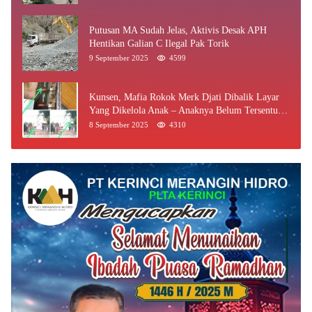
Putusan MA Sudah Jelas, Aktivis Desak APH
Hentikan Galian C Ilegal Pak Torik
9 September 2025
4599
Kunsen, Mafia Rokok Merk Djati Dibalik Layar
Yang Dikelola Anak – Anaknya Belum Tersentuh
Bea Cukai Jambi
8 September 2025
4310