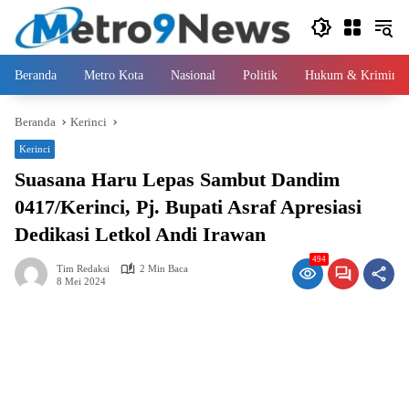
Langsung
ke
konten
Beranda
Metro Kota
Nasional
Politik
Hukum & Kriminal
Beranda
Kerinci
Kerinci
Suasana Haru Lepas Sambut Dandim
0417/Kerinci, Pj. Bupati Asraf Apresiasi
Dedikasi Letkol Andi Irawan
494
Tim Redaksi
2 Min Baca
8 Mei 2024