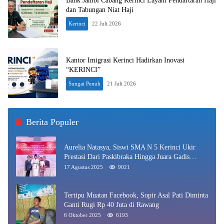
Bank Jambi Cabang Kerinci Layani Pendaftaran Haji
dan Tabungan Niat Haji
Kerinci
22 Juli 2026
Kantor Imigrasi Kerinci Hadirkan Inovasi
“KERINCI”
Sungai Penuh
21 Juli 2026
Berita Populer
Aurelia Natasya, Siswi SMA N 5 Kerinci Ukir
Prestasi Dari Paskibraka Hingga Juara Gadis
Kerinci 2025
17 Agustus 2025
9021
Tertipu Muatan Facebook, Sopir Asal Pati Diminta
Ganti Rugi Rp 40 Juta di Rawang
6 Oktober 2025
6193