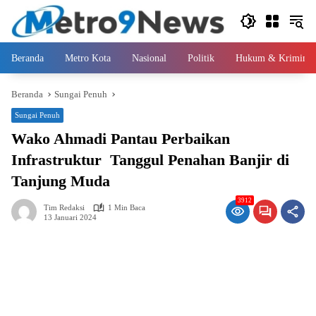
Langsung
ke
konten
Beranda
Metro Kota
Nasional
Politik
Hukum & Kriminal
Beranda
Sungai Penuh
Sungai Penuh
Wako Ahmadi Pantau Perbaikan
Infrastruktur Tanggul Penahan Banjir di
Tanjung Muda
3912
Tim Redaksi
1 Min Baca
13 Januari 2024