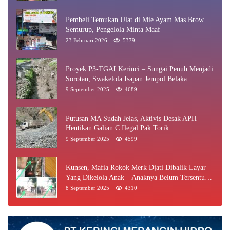
Pembeli Temukan Ulat di Mie Ayam Mas Brow
Semurup, Pengelola Minta Maaf
23 Februari 2026
5379
Proyek P3-TGAI Kerinci – Sungai Penuh Menjadi
Sorotan, Swakelola Isapan Jempol Belaka
9 September 2025
4689
Putusan MA Sudah Jelas, Aktivis Desak APH
Hentikan Galian C Ilegal Pak Torik
9 September 2025
4599
Kunsen, Mafia Rokok Merk Djati Dibalik Layar
Yang Dikelola Anak – Anaknya Belum Tersentuh
Bea Cukai Jambi
8 September 2025
4310