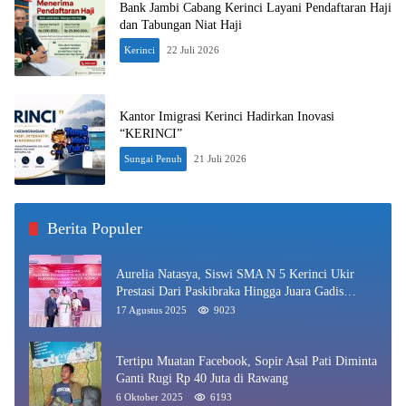
Bank Jambi Cabang Kerinci Layani Pendaftaran Haji
dan Tabungan Niat Haji
Kerinci
22 Juli 2026
Kantor Imigrasi Kerinci Hadirkan Inovasi
“KERINCI”
Sungai Penuh
21 Juli 2026
Berita Populer
Aurelia Natasya, Siswi SMA N 5 Kerinci Ukir
Prestasi Dari Paskibraka Hingga Juara Gadis
Kerinci 2025
17 Agustus 2025
9023
Tertipu Muatan Facebook, Sopir Asal Pati Diminta
Ganti Rugi Rp 40 Juta di Rawang
6 Oktober 2025
6193