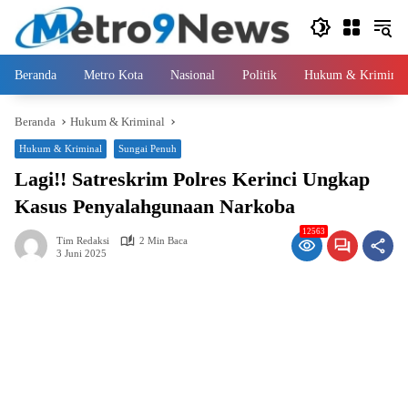
Langsung
ke
konten
Beranda
Metro Kota
Nasional
Politik
Hukum & Kriminal
Beranda
Hukum & Kriminal
Hukum & Kriminal
Sungai Penuh
Lagi!! Satreskrim Polres Kerinci Ungkap
Kasus Penyalahgunaan Narkoba
12563
Tim Redaksi
2 Min Baca
3 Juni 2025