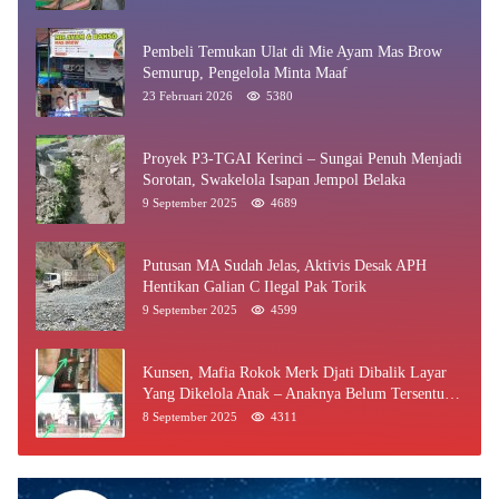
Pembeli Temukan Ulat di Mie Ayam Mas Brow
Semurup, Pengelola Minta Maaf
23 Februari 2026
5380
Proyek P3-TGAI Kerinci – Sungai Penuh Menjadi
Sorotan, Swakelola Isapan Jempol Belaka
9 September 2025
4689
Putusan MA Sudah Jelas, Aktivis Desak APH
Hentikan Galian C Ilegal Pak Torik
9 September 2025
4599
Kunsen, Mafia Rokok Merk Djati Dibalik Layar
Yang Dikelola Anak – Anaknya Belum Tersentuh
Bea Cukai Jambi
8 September 2025
4311