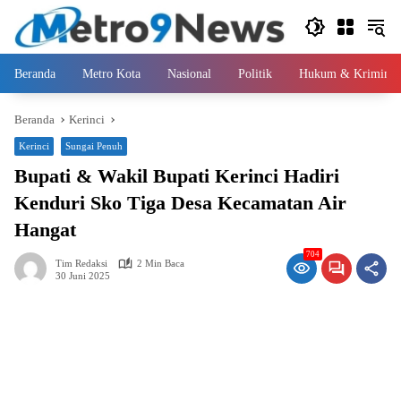
Langsung
ke
konten
Beranda
Metro Kota
Nasional
Politik
Hukum & Kriminal
Beranda
Kerinci
Kerinci
Sungai Penuh
Bupati & Wakil Bupati Kerinci Hadiri
Kenduri Sko Tiga Desa Kecamatan Air
Hangat
704
Tim Redaksi
2 Min Baca
30 Juni 2025