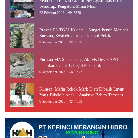
Pembeli Temukan Ulat di Mie Ayam Mas Brow
Semurup, Pengelola Minta Maaf
23 Februari 2026
5376
Proyek P3-TGAI Kerinci – Sungai Penuh Menjadi
Sorotan, Swakelola Isapan Jempol Belaka
9 September 2025
4688
Putusan MA Sudah Jelas, Aktivis Desak APH
Hentikan Galian C Ilegal Pak Torik
9 September 2025
4597
Kunsen, Mafia Rokok Merk Djati Dibalik Layar
Yang Dikelola Anak – Anaknya Belum Tersentuh
Bea Cukai Jambi
8 September 2025
4309