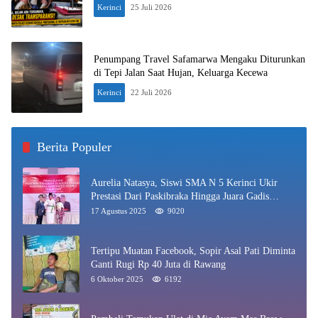
Kerinci
25 Juli 2026
Penumpang Travel Safamarwa Mengaku Diturunkan
di Tepi Jalan Saat Hujan, Keluarga Kecewa
Kerinci
22 Juli 2026
Berita Populer
Aurelia Natasya, Siswi SMA N 5 Kerinci Ukir
Prestasi Dari Paskibraka Hingga Juara Gadis
Kerinci 2025
17 Agustus 2025
9020
Tertipu Muatan Facebook, Sopir Asal Pati Diminta
Ganti Rugi Rp 40 Juta di Rawang
6 Oktober 2025
6192