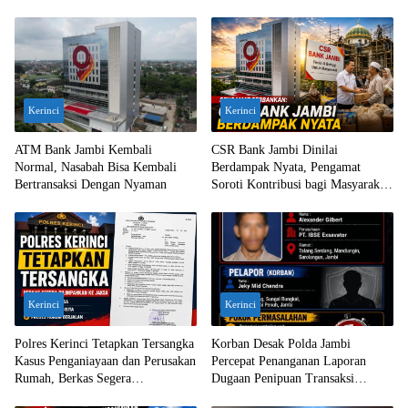
Kerinci
Kerinci
ATM Bank Jambi Kembali
CSR Bank Jambi Dinilai
Normal, Nasabah Bisa Kembali
Berdampak Nyata, Pengamat
Bertransaksi Dengan Nyaman
Soroti Kontribusi bagi Masyarakat
Jambi
Kerinci
Kerinci
Polres Kerinci Tetapkan Tersangka
Korban Desak Polda Jambi
Kasus Penganiayaan dan Perusakan
Percepat Penanganan Laporan
Rumah, Berkas Segera
Dugaan Penipuan Transaksi
Dilimpahkan ke Jaksa
Ekskavator