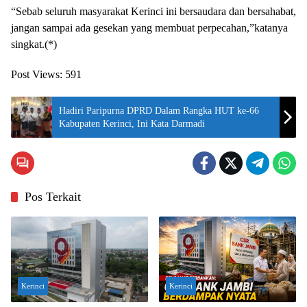
“Sebab seluruh masyarakat Kerinci ini bersaudara dan bersahabat,
jangan sampai ada gesekan yang membuat perpecahan,”katanya
singkat.(*)
Post Views:
591
Hadiri Paripurna DPRD Dalam Rangka HUT ke-66
Kabupaten Kerinci, Ini Kata Darmadi
Pos Terkait
Kerinci
Kerinci