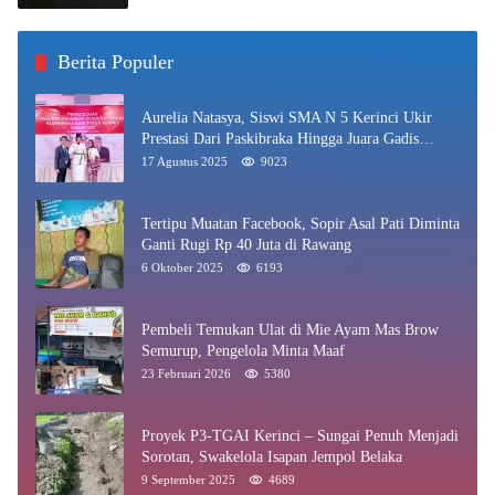
Berita Populer
Aurelia Natasya, Siswi SMA N 5 Kerinci Ukir
Prestasi Dari Paskibraka Hingga Juara Gadis
Kerinci 2025
17 Agustus 2025
9023
Tertipu Muatan Facebook, Sopir Asal Pati Diminta
Ganti Rugi Rp 40 Juta di Rawang
6 Oktober 2025
6193
Pembeli Temukan Ulat di Mie Ayam Mas Brow
Semurup, Pengelola Minta Maaf
23 Februari 2026
5380
Proyek P3-TGAI Kerinci – Sungai Penuh Menjadi
Sorotan, Swakelola Isapan Jempol Belaka
9 September 2025
4689