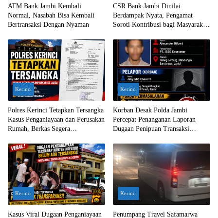
ATM Bank Jambi Kembali
CSR Bank Jambi Dinilai
Normal, Nasabah Bisa Kembali
Berdampak Nyata, Pengamat
Bertransaksi Dengan Nyaman
Soroti Kontribusi bagi Masyarakat
Jambi
Kerinci
Kerinci
Polres Kerinci Tetapkan Tersangka
Korban Desak Polda Jambi
Kasus Penganiayaan dan Perusakan
Percepat Penanganan Laporan
Rumah, Berkas Segera
Dugaan Penipuan Transaksi
Dilimpahkan ke Jaksa
Ekskavator
Kerinci
Kerinci
Kasus Viral Dugaan Penganiayaan
Penumpang Travel Safamarwa