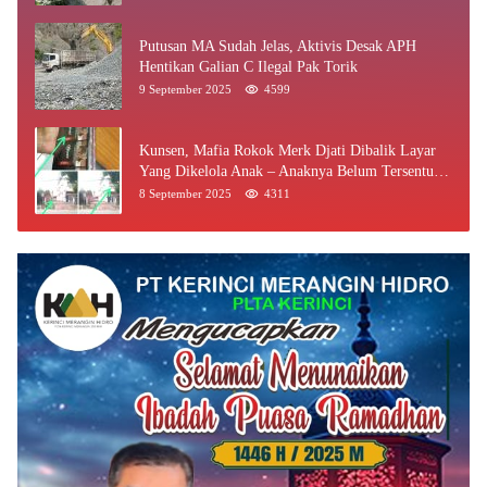
Putusan MA Sudah Jelas, Aktivis Desak APH
Hentikan Galian C Ilegal Pak Torik
9 September 2025
4599
Kunsen, Mafia Rokok Merk Djati Dibalik Layar
Yang Dikelola Anak – Anaknya Belum Tersentuh
Bea Cukai Jambi
8 September 2025
4311