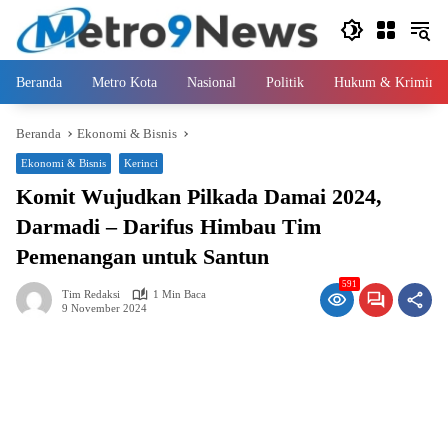
Langsung
ke
konten
Beranda
Metro Kota
Nasional
Politik
Hukum & Kriminal
Beranda
Ekonomi & Bisnis
Ekonomi & Bisnis
Kerinci
Komit Wujudkan Pilkada Damai 2024,
Darmadi – Darifus Himbau Tim
Pemenangan untuk Santun
591
Tim Redaksi
1 Min Baca
9 November 2024