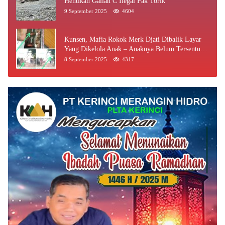
Hentikan Galian C Ilegal Pak Torik
9 September 2025
4604
Kunsen, Mafia Rokok Merk Djati Dibalik Layar
Yang Dikelola Anak – Anaknya Belum Tersentuh
Bea Cukai Jambi
8 September 2025
4317