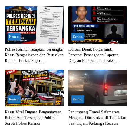
Jambi
Kerinci
Kerinci
Polres Kerinci Tetapkan Tersangka
Korban Desak Polda Jambi
Kasus Penganiayaan dan Perusakan
Percepat Penanganan Laporan
Rumah, Berkas Segera
Dugaan Penipuan Transaksi
Dilimpahkan ke Jaksa
Ekskavator
Kerinci
Kerinci
Kasus Viral Dugaan Penganiayaan
Penumpang Travel Safamarwa
Belum Ada Tersangka, Publik
Mengaku Diturunkan di Tepi Jalan
Soroti Polres Kerinci
Saat Hujan, Keluarga Kecewa