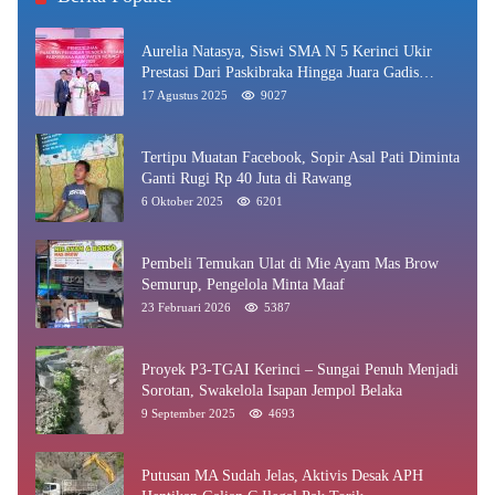
Aurelia Natasya, Siswi SMA N 5 Kerinci Ukir
Prestasi Dari Paskibraka Hingga Juara Gadis
Kerinci 2025
17 Agustus 2025
9027
Tertipu Muatan Facebook, Sopir Asal Pati Diminta
Ganti Rugi Rp 40 Juta di Rawang
6 Oktober 2025
6201
Pembeli Temukan Ulat di Mie Ayam Mas Brow
Semurup, Pengelola Minta Maaf
23 Februari 2026
5387
Proyek P3-TGAI Kerinci – Sungai Penuh Menjadi
Sorotan, Swakelola Isapan Jempol Belaka
9 September 2025
4693
Putusan MA Sudah Jelas, Aktivis Desak APH