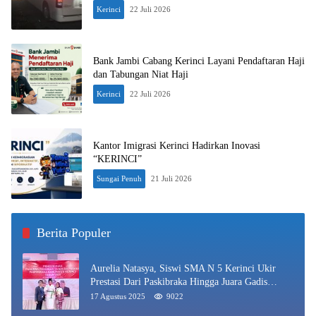
Kerinci
22 Juli 2026
Bank Jambi Cabang Kerinci Layani Pendaftaran Haji
dan Tabungan Niat Haji
Kerinci
22 Juli 2026
Kantor Imigrasi Kerinci Hadirkan Inovasi
“KERINCI”
Sungai Penuh
21 Juli 2026
Berita Populer
Aurelia Natasya, Siswi SMA N 5 Kerinci Ukir
Prestasi Dari Paskibraka Hingga Juara Gadis
Kerinci 2025
17 Agustus 2025
9022