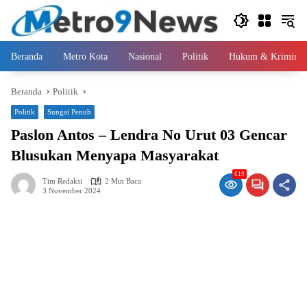
Langsung
ke
konten
Beranda
Metro Kota
Nasional
Politik
Hukum & Kriminal
Beranda
Politik
Politik
Sungai Penuh
Paslon Antos – Lendra No Urut 03 Gencar
Blusukan Menyapa Masyarakat
619
Tim Redaksi
2 Min Baca
3 November 2024