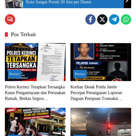
Kota Sungai Penuh 50 Juta per Dusun
Pos Terkait
Kerinci
Kerinci
Polres Kerinci Tetapkan Tersangka
Korban Desak Polda Jambi
Kasus Penganiayaan dan Perusakan
Percepat Penanganan Laporan
Rumah, Berkas Segera
Dugaan Penipuan Transaksi
Dilimpahkan ke Jaksa
Ekskavator