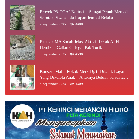
Proyek P3-TGAI Kerinci – Sungai Penuh Menjadi
Sorotan, Swakelola Isapan Jempol Belaka
9 September 2025
4688
Putusan MA Sudah Jelas, Aktivis Desak APH
Hentikan Galian C Ilegal Pak Torik
9 September 2025
4598
Kunsen, Mafia Rokok Merk Djati Dibalik Layar
Yang Dikelola Anak – Anaknya Belum Tersentuh
Bea Cukai Jambi
8 September 2025
4309