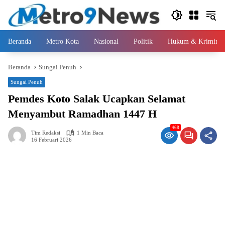
Langsung
ke
konten
Beranda
Metro Kota
Nasional
Politik
Hukum & Kriminal
Beranda
Sungai Penuh
Sungai Penuh
Pemdes Koto Salak Ucapkan Selamat
Menyambut Ramadhan 1447 H
468
Tim Redaksi
1 Min Baca
16 Februari 2026