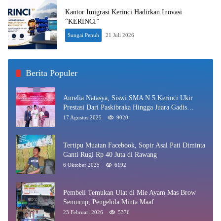
Kantor Imigrasi Kerinci Hadirkan Inovasi
“KERINCI”
Sungai Penuh
21 Juli 2026
Berita Populer
Aurelia Natasya, Siswi SMA N 5 Kerinci Ukir
Prestasi Dari Paskibraka Hingga Juara Gadis
Kerinci 2025
17 Agustus 2025
9020
Tertipu Muatan Facebook, Sopir Asal Pati Diminta
Ganti Rugi Rp 40 Juta di Rawang
6 Oktober 2025
6192
Pembeli Temukan Ulat di Mie Ayam Mas Brow
Semurup, Pengelola Minta Maaf
23 Februari 2026
5376