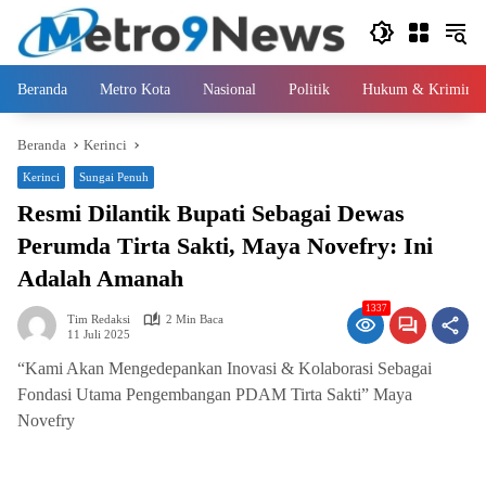
Langsung
ke
konten
Beranda
Metro Kota
Nasional
Politik
Hukum & Kriminal
Beranda
Kerinci
Kerinci
Sungai Penuh
Resmi Dilantik Bupati Sebagai Dewas
Perumda Tirta Sakti, Maya Novefry: Ini
Adalah Amanah
1337
Tim Redaksi
2 Min Baca
11 Juli 2025
“Kami Akan Mengedepankan Inovasi & Kolaborasi Sebagai
Fondasi Utama Pengembangan PDAM Tirta Sakti” Maya
Novefry