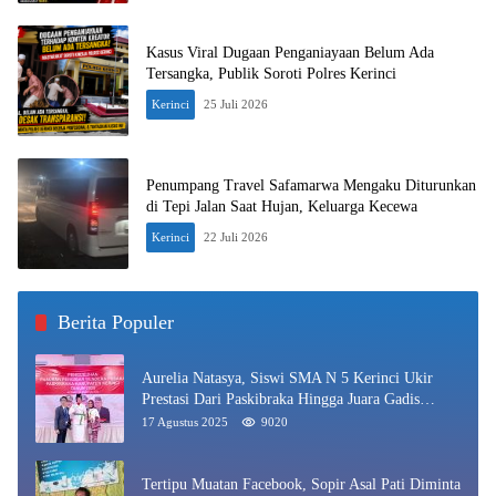
Kasus Viral Dugaan Penganiayaan Belum Ada
Tersangka, Publik Soroti Polres Kerinci
Kerinci
25 Juli 2026
Penumpang Travel Safamarwa Mengaku Diturunkan
di Tepi Jalan Saat Hujan, Keluarga Kecewa
Kerinci
22 Juli 2026
Berita Populer
Aurelia Natasya, Siswi SMA N 5 Kerinci Ukir
Prestasi Dari Paskibraka Hingga Juara Gadis
Kerinci 2025
17 Agustus 2025
9020
Tertipu Muatan Facebook, Sopir Asal Pati Diminta