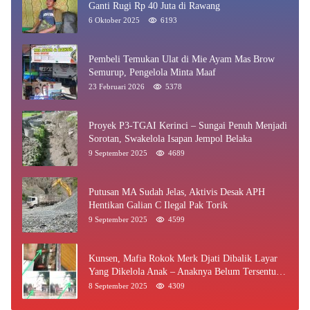
Ganti Rugi Rp 40 Juta di Rawang
6 Oktober 2025
6193
Pembeli Temukan Ulat di Mie Ayam Mas Brow
Semurup, Pengelola Minta Maaf
23 Februari 2026
5378
Proyek P3-TGAI Kerinci – Sungai Penuh Menjadi
Sorotan, Swakelola Isapan Jempol Belaka
9 September 2025
4689
Putusan MA Sudah Jelas, Aktivis Desak APH
Hentikan Galian C Ilegal Pak Torik
9 September 2025
4599
Kunsen, Mafia Rokok Merk Djati Dibalik Layar
Yang Dikelola Anak – Anaknya Belum Tersentuh
Bea Cukai Jambi
8 September 2025
4309