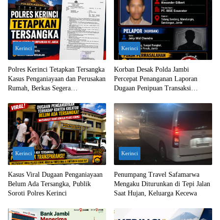
Kerinci
Kerinci
Polres Kerinci Tetapkan Tersangka
Korban Desak Polda Jambi
Kasus Penganiayaan dan Perusakan
Percepat Penanganan Laporan
Rumah, Berkas Segera
Dugaan Penipuan Transaksi
Dilimpahkan ke Jaksa
Ekskavator
Kerinci
Kerinci
Kasus Viral Dugaan Penganiayaan
Penumpang Travel Safamarwa
Belum Ada Tersangka, Publik
Mengaku Diturunkan di Tepi Jalan
Soroti Polres Kerinci
Saat Hujan, Keluarga Kecewa