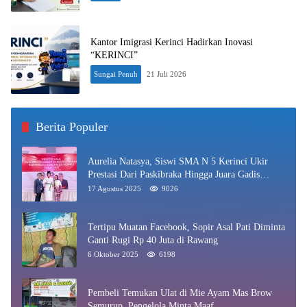
Kantor Imigrasi Kerinci Hadirkan Inovasi
“KERINCI”
Sungai Penuh
21 Juli 2026
Berita Populer
Aurelia Natasya, Siswi SMA N 5 Kerinci Ukir
Prestasi Dari Paskibraka Hingga Juara Gadis
Kerinci 2025
17 Agustus 2025
9026
Tertipu Muatan Facebook, Sopir Asal Pati Diminta
Ganti Rugi Rp 40 Juta di Rawang
6 Oktober 2025
6198
Pembeli Temukan Ulat di Mie Ayam Mas Brow
Semurup, Pengelola Minta Maaf