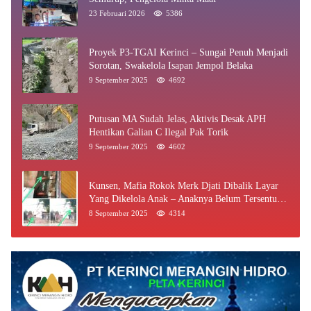
23 Februari 2026
5386
Proyek P3-TGAI Kerinci – Sungai Penuh Menjadi
Sorotan, Swakelola Isapan Jempol Belaka
9 September 2025
4692
Putusan MA Sudah Jelas, Aktivis Desak APH
Hentikan Galian C Ilegal Pak Torik
9 September 2025
4602
Kunsen, Mafia Rokok Merk Djati Dibalik Layar
Yang Dikelola Anak – Anaknya Belum Tersentuh
Bea Cukai Jambi
8 September 2025
4314