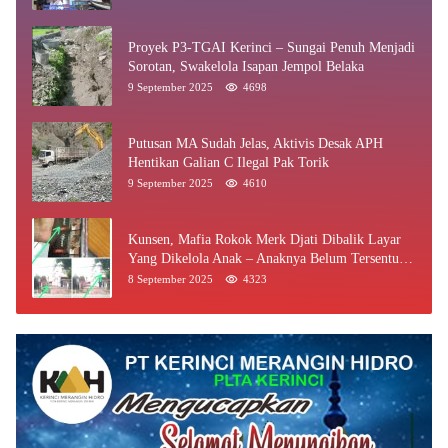
Proyek P3-TGAI Kerinci – Sungai Penuh Menjadi
Sorotan, Swakelola Isapan Jempol Belaka
9 September 2025
4698
Putusan MA Sudah Jelas, Aktivis Desak APH
Hentikan Galian C Ilegal Pak Torik
9 September 2025
4610
Kunsen, Mafia Rokok Merk Djati Dibalik Layar
Yang Dikelola Anak – Anaknya Belum Tersentuh
Bea Cukai Jambi
8 September 2025
4323