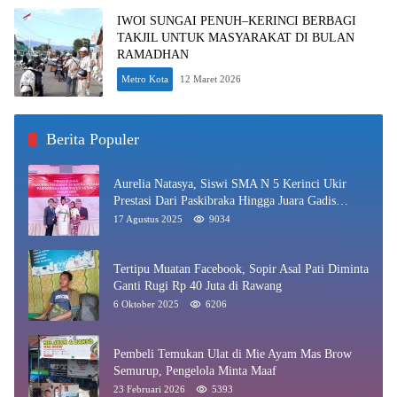
IWOI SUNGAI PENUH–KERINCI BERBAGI
TAKJIL UNTUK MASYARAKAT DI BULAN
RAMADHAN
Metro Kota
12 Maret 2026
Berita Populer
Aurelia Natasya, Siswi SMA N 5 Kerinci Ukir
Prestasi Dari Paskibraka Hingga Juara Gadis
Kerinci 2025
17 Agustus 2025
9034
Tertipu Muatan Facebook, Sopir Asal Pati Diminta
Ganti Rugi Rp 40 Juta di Rawang
6 Oktober 2025
6206
Pembeli Temukan Ulat di Mie Ayam Mas Brow
Semurup, Pengelola Minta Maaf
23 Februari 2026
5393