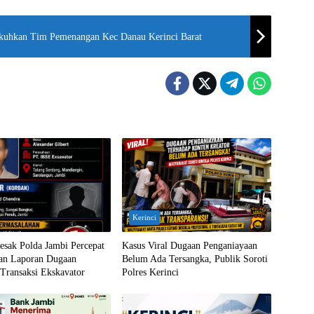
ukuhkan Tim Pemenangan Kec Danau Kerinci Barat
Kerinci
esak Polda Jambi Percepat
Kasus Viral Dugaan Penganiayaan
an Laporan Dugaan
Belum Ada Tersangka, Publik Soroti
Transaksi Ekskavator
Polres Kerinci