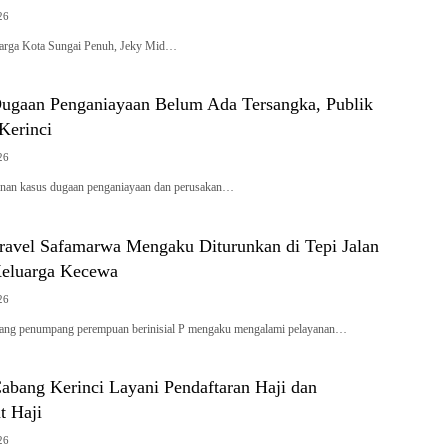
26
rga Kota Sungai Penuh, Jeky Mid…
Dugaan Penganiayaan Belum Ada Tersangka, Publik
 Kerinci
26
an kasus dugaan penganiayaan dan perusakan…
avel Safamarwa Mengaku Diturunkan di Tepi Jalan
Keluarga Kecewa
26
rang penumpang perempuan berinisial P mengaku mengalami pelayanan…
abang Kerinci Layani Pendaftaran Haji dan
t Haji
26