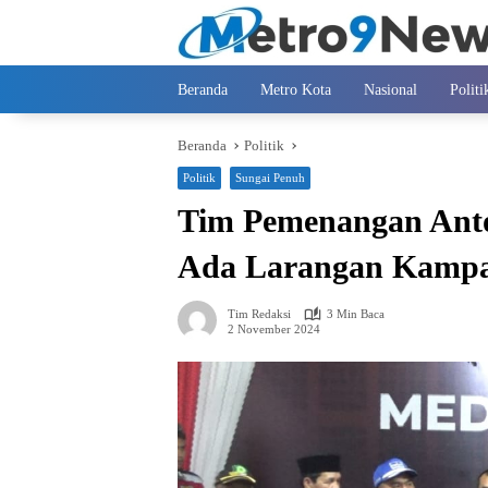
Langsung
ke
konten
Beranda
Metro Kota
Nasional
Politi
Beranda
Politik
Politik
Sungai Penuh
Tim Pemenangan Anto
Ada Larangan Kampan
Tim Redaksi
3 Min Baca
2 November 2024