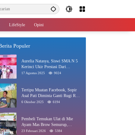
LifeStyle
Opini
Berita Populer
Aurelia Natasya, Siswi SMA N 5
Kerinci Ukir Prestasi Dari
Paskibraka Hingga Juara Gadis
17 Agustus 2025
9024
Kerinci 2025
Tertipu Muatan Facebook, Sopir
Asal Pati Diminta Ganti Rugi Rp
40 Juta di Rawang
6 Oktober 2025
6194
Pembeli Temukan Ulat di Mie
Ayam Mas Brow Semurup,
Pengelola Minta Maaf
23 Februari 2026
5384