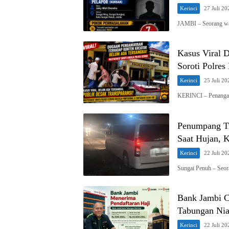
Kerinci
27 Juli 20
JAMBI – Seorang wa
Kasus Viral 
Soroti Polres
Kerinci
25 Juli 20
KERINCI – Penangan
Penumpang Tr
Saat Hujan, 
Kerinci
22 Juli 20
Sungai Penuh – Seo
Bank Jambi C
Tabungan Nia
Kerinci
22 Juli 20