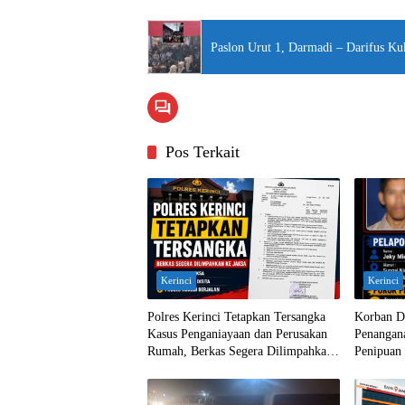
Paslon Urut 1, Darmadi – Darifus K
Pos Terkait
Kerinci
Kerinci
Polres Kerinci Tetapkan Tersangka
Korban D
Kasus Penganiayaan dan Perusakan
Penangan
Rumah, Berkas Segera Dilimpahkan
Penipuan 
ke Jaksa