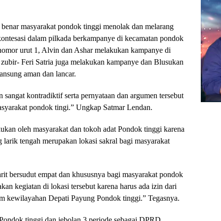
 benar masyarakat pondok tinggi menolak dan melarang
rkontesasi dalam pilkada berkampanye di kecamatan pondok
n nomor urut 1, Alvin dan Ashar melakukan kampanye di
 zubir- Feri Satria juga melakukan kampanye dan Blusukan
lansung aman dan lancar.
n sangat kontradiktif serta pernyataan dan argumen tersebut
masyarakat pondok tingi.” Ungkap Satmar Lendan.
ukan oleh masyarakat dan tokoh adat Pondok tinggi karena
g larik tengah merupakan lokasi sakral bagi masyarakat
arit bersudut empat dan khususnya bagi masyarakat pondok
an kegiatan di lokasi tersebut karena harus ada izin dari
m kewilayahan Depati Payung Pondok tinggi.” Tegasnya.
 Pondok tinggi dan jebolan 3 periode sebagai DPRD