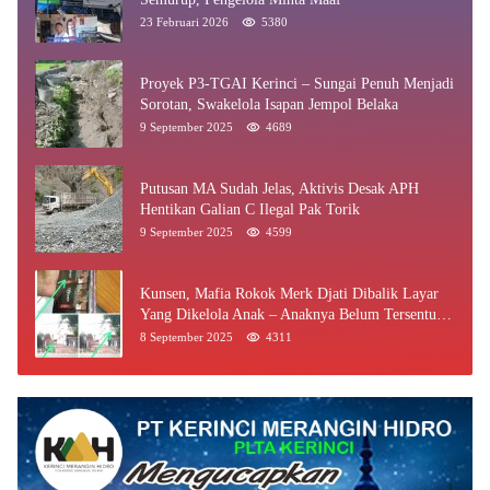
23 Februari 2026
5380
Proyek P3-TGAI Kerinci – Sungai Penuh Menjadi
Sorotan, Swakelola Isapan Jempol Belaka
9 September 2025
4689
Putusan MA Sudah Jelas, Aktivis Desak APH
Hentikan Galian C Ilegal Pak Torik
9 September 2025
4599
Kunsen, Mafia Rokok Merk Djati Dibalik Layar
Yang Dikelola Anak – Anaknya Belum Tersentuh
Bea Cukai Jambi
8 September 2025
4311