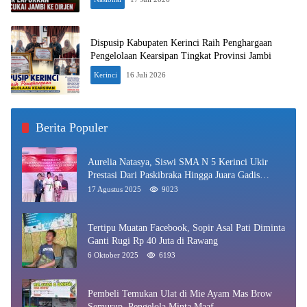
Dispusip Kabupaten Kerinci Raih Penghargaan
Pengelolaan Kearsipan Tingkat Provinsi Jambi
Kerinci
16 Juli 2026
Berita Populer
Aurelia Natasya, Siswi SMA N 5 Kerinci Ukir
Prestasi Dari Paskibraka Hingga Juara Gadis
Kerinci 2025
17 Agustus 2025
9023
Tertipu Muatan Facebook, Sopir Asal Pati Diminta
Ganti Rugi Rp 40 Juta di Rawang
6 Oktober 2025
6193
Pembeli Temukan Ulat di Mie Ayam Mas Brow
Semurup, Pengelola Minta Maaf