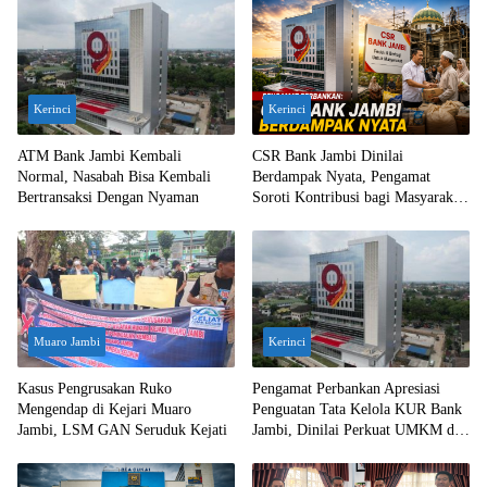
Kerinci
Kerinci
ATM Bank Jambi Kembali
CSR Bank Jambi Dinilai
Normal, Nasabah Bisa Kembali
Berdampak Nyata, Pengamat
Bertransaksi Dengan Nyaman
Soroti Kontribusi bagi Masyarakat
Jambi
Muaro Jambi
Kerinci
Kasus Pengrusakan Ruko
Pengamat Perbankan Apresiasi
Mengendap di Kejari Muaro
Penguatan Tata Kelola KUR Bank
Jambi, LSM GAN Seruduk Kejati
Jambi, Dinilai Perkuat UMKM dan
Ekonomi Daerah