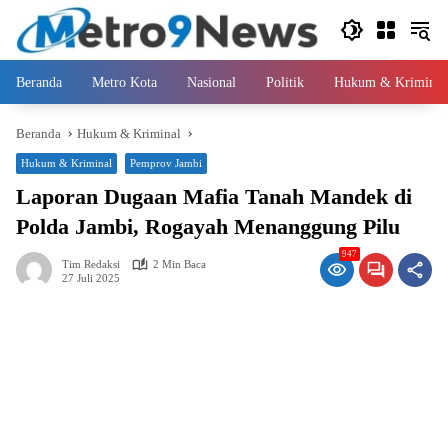
Langsung
ke
konten
Beranda
Metro Kota
Nasional
Politik
Hukum & Kriminal
Beranda
Hukum & Kriminal
Hukum & Kriminal
Pemprov Jambi
Laporan Dugaan Mafia Tanah Mandek di
Polda Jambi, Rogayah Menanggung Pilu
947
Tim Redaksi
2 Min Baca
27 Juli 2025