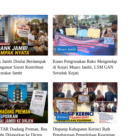
Muaro Jambi
 Jambi Dinilai Berdampak
Kasus Pengrusakan Ruko Mengendap
ngamat Soroti Kontribusi
di Kejari Muaro Jambi, LSM GAN
arakat Jambi
Seruduk Kejati
Kerinci
TAR Diadang Preman, Bea
Dispusip Kabupaten Kerinci Raih
bi Dilaporkan ke Dirjen
Penghargaan Pengelolaan Kearsipan