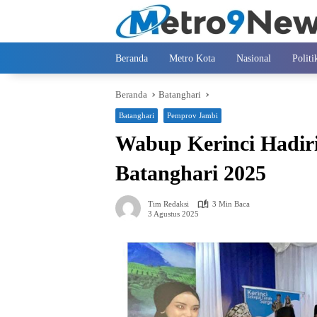
Langsung
ke
konten
Beranda
Metro Kota
Nasional
Politi
Beranda
Batanghari
Batanghari
Pemprov Jambi
Wabup Kerinci Hadir
Batanghari 2025
Tim Redaksi
3 Min Baca
3 Agustus 2025