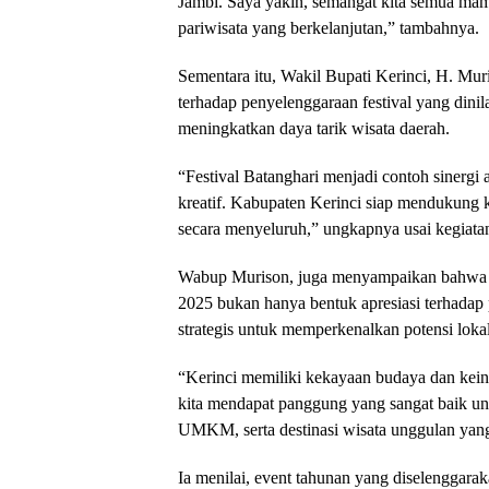
Jambi. Saya yakin, semangat kita semua ma
pariwisata yang berkelanjutan,” tambahnya.
Sementara itu, Wakil Bupati Kerinci, H. Mur
terhadap penyelenggaraan festival yang din
meningkatkan daya tarik wisata daerah.
“Festival Batanghari menjadi contoh sinerg
kreatif. Kabupaten Kerinci siap mendukung 
secara menyeluruh,” ungkapnya usai kegiata
Wabup Murison, juga menyampaikan bahwa pa
2025 bukan hanya bentuk apresiasi terhada
strategis untuk memperkenalkan potensi loka
“Kerinci memiliki kekayaan budaya dan keind
kita mendapat panggung yang sangat baik un
UMKM, serta destinasi wisata unggulan yang 
Ia menilai, event tahunan yang diselenggara