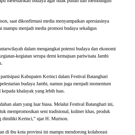
mpu melestarikan budaya agar tidak punah dan membangun
ison, saat dikonfirmasi media menyampaikan apresiasinya
ilai mampu menjadi media promosi budaya sekaligus
i antarwilayah dalam mengangkat potensi budaya dan ekonomi
kegiatan-kegiatan serupa demi kemajuan pariwisata Jambi
n.
rtisipasi Kabupaten Kerinci dalam Festival Batanghari
p pelestarian budaya Jambi, namun juga menjadi momentum
l kepada khalayak yang lebih luas.
ahan alam yang luar biasa. Melalui Festival Batanghari ini,
tuk mempromosikan seni tradisional, kuliner khas, produk
dimiliki Kerinci,” ujar H. Murison.
kan di ibu kota provinsi ini mampu mendorong kolaborasi