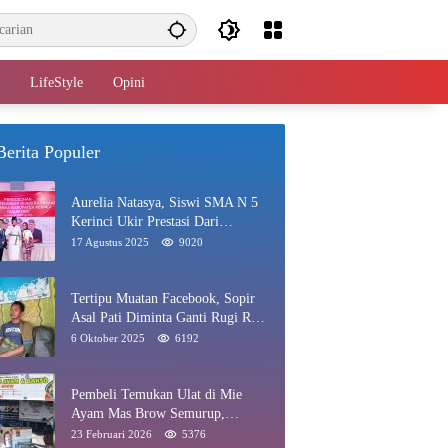
LifeStyle
Opini
Berita Populer
Aurelia Natasya, Siswi SMA N 5
Kerinci Ukir Prestasi Dari
Paskibraka Hingga Juara Gadis
17 Agustus 2025
9020
Kerinci 2025
Tertipu Muatan Facebook, Sopir
Asal Pati Diminta Ganti Rugi Rp
40 Juta di Rawang
6 Oktober 2025
6192
Pembeli Temukan Ulat di Mie
Ayam Mas Brow Semurup,
Pengelola Minta Maaf
23 Februari 2026
5376