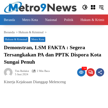
Langsung
ke
konten
Beranda
Metro Kota
Nasional
Politik
Hukum & Kriminal
Beranda
Hukum & Kriminal
Hukum & Kriminal
Metro Kota
Demonstran, LSM FAKTA : Segera
Tersangkakan PA dan PPTK Dispora Kota
Sungai Penuh
736
Tim Redaksi
2 Min Baca
5 Juni 2024
Kinerja Kejaksaan Dianggap Melenceng