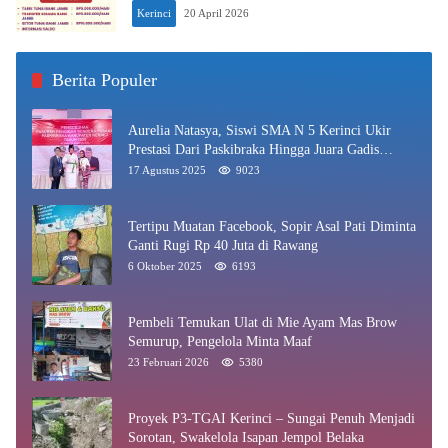
Kerinci
20 April 2026
Berita Populer
Aurelia Natasya, Siswi SMA N 5 Kerinci Ukir
Prestasi Dari Paskibraka Hingga Juara Gadis
Kerinci 2025
17 Agustus 2025
9023
Tertipu Muatan Facebook, Sopir Asal Pati Diminta
Ganti Rugi Rp 40 Juta di Rawang
6 Oktober 2025
6193
Pembeli Temukan Ulat di Mie Ayam Mas Brow
Semurup, Pengelola Minta Maaf
23 Februari 2026
5380
Proyek P3-TGAI Kerinci – Sungai Penuh Menjadi
Sorotan, Swakelola Isapan Jempol Belaka