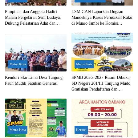
Pimpinan dan Anggota Hadiri
LSM GAN Laporkan Dugaan
Malam Pergelaran Seni Budaya,
Mandeknya Kasus Perusakan Ruko
Dukung Pelestarian Adat dan
di Muaro Jambi ke Komisi
Tradisi Daerah
Kejaksaan RI
Metro Kota
Metro Kota
Kenduri Sko Lima Desa Tanjung
SPMB 2026–2027 Resmi Dibuka,
Pauh Mudik Satukan Generasi
SD Negeri 201/III Tanjung Mudo
Gratiskan Pendaftaran dan
Seragam
Metro Kota
Kerinci