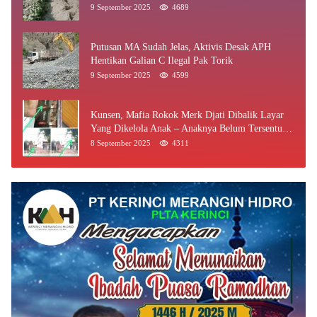
9 September 2025
4689
Putusan MA Sudah Jelas, Aktivis Desak APH
Hentikan Galian C Ilegal Pak Torik
9 September 2025
4599
Kunsen, Mafia Rokok Merk Djati Dibalik Layar
Yang Dikelola Anak – Anaknya Belum Tersentuh
Bea Cukai Jambi
8 September 2025
4311