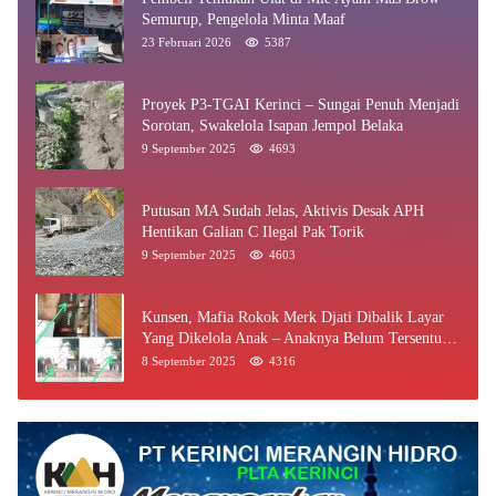
Semurup, Pengelola Minta Maaf
23 Februari 2026
5387
Proyek P3-TGAI Kerinci – Sungai Penuh Menjadi
Sorotan, Swakelola Isapan Jempol Belaka
9 September 2025
4693
Putusan MA Sudah Jelas, Aktivis Desak APH
Hentikan Galian C Ilegal Pak Torik
9 September 2025
4603
Kunsen, Mafia Rokok Merk Djati Dibalik Layar
Yang Dikelola Anak – Anaknya Belum Tersentuh
Bea Cukai Jambi
8 September 2025
4316