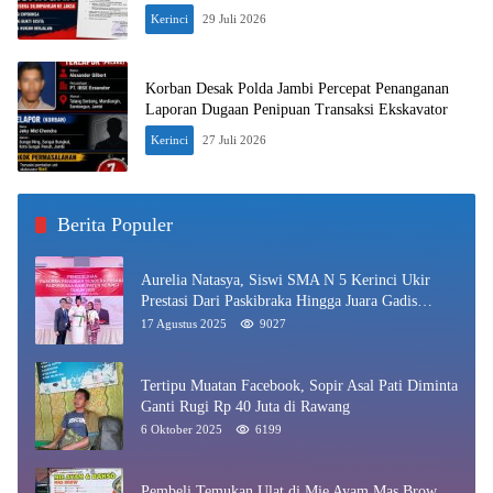
Kerinci
29 Juli 2026
Korban Desak Polda Jambi Percepat Penanganan
Laporan Dugaan Penipuan Transaksi Ekskavator
Kerinci
27 Juli 2026
Berita Populer
Aurelia Natasya, Siswi SMA N 5 Kerinci Ukir
Prestasi Dari Paskibraka Hingga Juara Gadis
Kerinci 2025
17 Agustus 2025
9027
Tertipu Muatan Facebook, Sopir Asal Pati Diminta
Ganti Rugi Rp 40 Juta di Rawang
6 Oktober 2025
6199
Pembeli Temukan Ulat di Mie Ayam Mas Brow