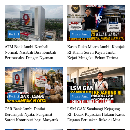
Kerinci
Muaro Jambi
ATM Bank Jambi Kembali
Kasus Ruko Muaro Jambi: Komjak
Normal, Nasabah Bisa Kembali
RI Klaim Surati Kejati Jambi,
Bertransaksi Dengan Nyaman
Kejati Mengaku Belum Terima
Kerinci
Muaro Jambi
CSR Bank Jambi Dinilai
LSM GAN Sambangi Kejagung
Berdampak Nyata, Pengamat
RI, Desak Kepastian Hukum Kasus
Soroti Kontribusi bagi Masyarakat
Dugaan Perusakan Ruko di Muaro
Jambi
Jambi